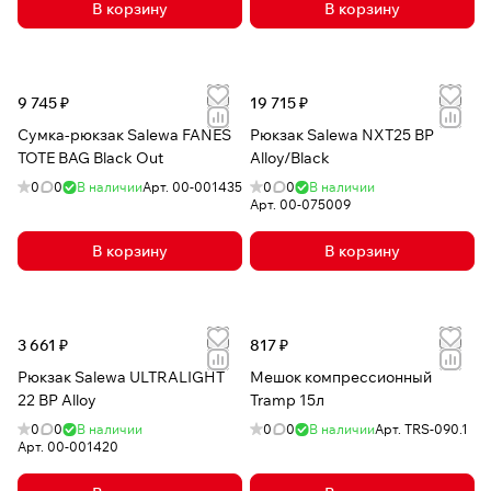
В корзину
В корзину
9 745 ₽
19 715 ₽
Сумка-рюкзак Salewa FANES
Рюкзак Salewa NXT25 BP
TOTE BAG Black Out
Alloy/Black
0
0
В наличии
Арт.
00-001435
0
0
В наличии
Арт.
00-075009
В корзину
В корзину
3 661 ₽
817 ₽
Рюкзак Salewa ULTRALIGHT
Мешок компрессионный
22 BP Alloy
Tramp 15л
0
0
В наличии
0
0
В наличии
Арт.
TRS-090.1
Арт.
00-001420