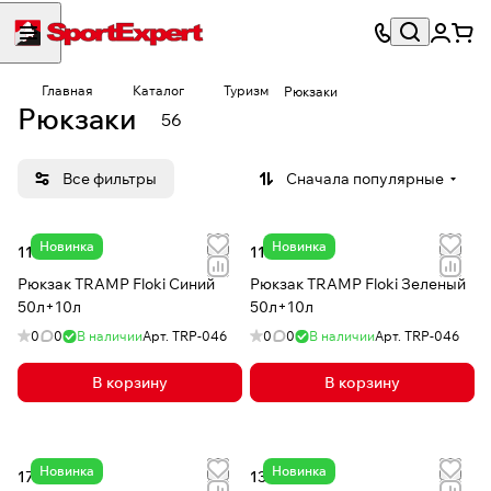
Главная
Каталог
Туризм
Рюкзаки
Рюкзаки
56
Все фильтры
Сначала популярные
Новинка
Новинка
11 087 ₽
11 087 ₽
Рюкзак TRAMP Floki Синий
Рюкзак TRAMP Floki Зеленый
50л+10л
50л+10л
0
0
В наличии
Арт.
TRP-046
0
0
В наличии
Арт.
TRP-046
В корзину
В корзину
Новинка
Новинка
17 386 ₽
13 885 ₽