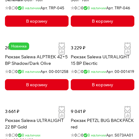
0
0
В наличии
Арт.
TRP-045
0
0
В наличии
Арт.
TRP-046
В корзину
В корзину
Новинка
20 888 ₽
3 229 ₽
Рюкзак Salewa ALPTREK 42+5
Рюкзак Salewa ULTRALIGHT
BP Shadow/Dark Olive
15 BP Elecrtic
0
0
В наличии
Арт.
00-001258
0
0
В наличии
Арт.
00-001419
В корзину
В корзину
3 661 ₽
9 041 ₽
Рюкзак Salewa ULTRALIGHT
Рюкзак PETZL BUG BACKPACK
22 BP Gold
red
0
0
В наличии
0
0
В наличии
Арт.
S073AA01