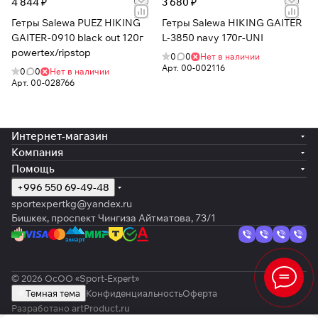
4 844 ₽
3 680 ₽
Гетры Salewa PUEZ HIKING
Гетры Salewa HIKING GAITER
GAITER-0910 black out 120г
L-3850 navy 170г-UNI
powertex/ripstop
0
0
Нет в наличии
Арт.
00-002116
0
0
Нет в наличии
Арт.
00-028766
Интернет-магазин
Компания
Помощь
+996 550 69-49-48
sportexpertkg@yandex.ru
Бишкек, проспект Чингиза Айтматова, 73/1
© 2026 ОсОО «Sport-Expert»
Темная тема
Конфиденциальность
Оферта
Разработано
artProduct.ru