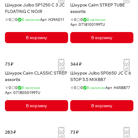
Шнурок Julbo SP1250 C 3 JC
Шнурок Cairn STREP TUBE
FLOATING C NOIR
assortis
0
0
В наличии
Арт.
H39A011
0
0
В наличии
Арт.
0718100199TU
В корзину
В корзину
73 ₽
344 ₽
Шнурок Cairn CLASSIC STREP
Шнурок Julbo SP0650 JC C 6
assortis
STOP 5.5 MIXB87
0
0
В наличии
0
0
В наличии
Арт.
H45B877
Арт.
0718000199TU
В корзину
В корзину
283 ₽
73 ₽