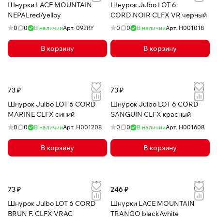
Шнурки LACE MOUNTAIN
Шнурок Julbo LOT 6
NEPALred/yelloy
CORD.NOIR CLFX VR черный
0
0
В наличии
Арт.
092RY
0
0
В наличии
Арт.
H001018
В корзину
В корзину
73 ₽
73 ₽
Шнурок Julbo LOT 6 CORD
Шнурок Julbo LOT 6 CORD
MARINE CLFX синий
SANGUIN CLFX красный
0
0
В наличии
Арт.
H001208
0
0
В наличии
Арт.
H001608
В корзину
В корзину
73 ₽
246 ₽
Шнурок Julbo LOT 6 CORD
Шнурки LACE MOUNTAIN
BRUN F. CLFX VRAC
TRANGO black/white