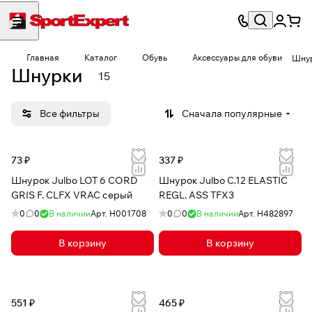
Главная
Каталог
Обувь
Аксессуары для обуви
Шну
Шнурки
15
Все фильтры
Сначала популярные
73 ₽
337 ₽
Шнурок Julbo LOT 6 CORD
Шнурок Julbo C.12 ELASTIC
GRIS F. CLFX VRAC серый
REGL. ASS TFX3
0
0
В наличии
Арт.
H001708
0
0
В наличии
Арт.
H482897
В корзину
В корзину
551 ₽
465 ₽