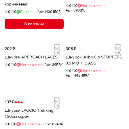
коричневый
0
0
Нет в наличии
Арт.
093BW
0
0
В наличии
Арт.
H001508
В корзину
202 ₽
308 ₽
Шнурки APPROACH LACES
Шнурок Julbo C.6 STOPPERS
3.5 MOTIFS ASS
0
0
Нет в наличии
Арт.
39PBY
0
0
Нет в наличии
Арт.
H43H897
137 ₽
160 ₽
Шнурки LACCIO Trekking
160см корич
0
0
Нет в наличии
Арт.
094BR