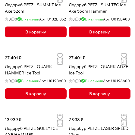
Ледоруб PETZL SUMMIT Ice
Ледоруб PETZL SUM TEC Ice
Axe 52cm
Axe 55cm Hammer
0
0
В наличии
Арт.
U132B 052
0
0
В наличии
Арт.
U015BA00
В корзину
В корзину
27 401 ₽
27 401 ₽
Ледоруб PETZL QUARK
Ледоруб PETZL QUARK ADZE
HAMMER Ice Tool
Ice Tool
0
0
В наличии
Арт.
U019BA00
0
0
В наличии
Арт.
U019AA00
В корзину
В корзину
13 939 ₽
7 938 ₽
Ледоруб PETZL GULLY ICE
Ледобур PETZL LASER SPEED
AXE HAMMER
17cm