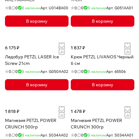
0
0
В наличии
Арт.
U014BA00
0
0
В наличии
Арт.
G051AA01
В корзину
В корзину
6 175 ₽
1 837 ₽
Ледобур PETZL LASER Ice
Крюк PETZL LIVANOS Черный
Screw 21cm
6 см
0
0
В наличии
Арт.
G050AA02
0
0
В наличии
Арт.
65506
В корзину
В корзину
1 818 ₽
1 478 ₽
Магнезия PETZL POWER
Магнезия PETZL POWER
CRUNCH 500гр
CRUNCH 300гр
0
0
В наличии
Арт.
S034AA02
0
0
В наличии
Арт.
S034AA01