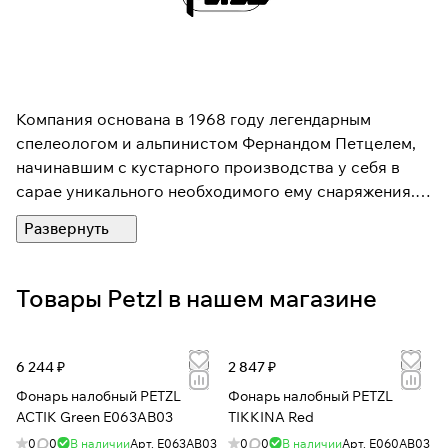
Компания основана в 1968 году легендарным
спелеологом и альпинистом Фернандом Петцелем,
начинавшим с кустарного производства у себя в
сарае уникального необходимого ему снаряжения. С
момента создания Petzl — семейный бизнес,
который инвестирует в исследования и разработки,
тестирование и производство. Компании
принадлежит целый ряд изобретений и патентов,
Товары Petzl в нашем магазине
среди которых и первый налобный фонарь. Petzl
всегда был и остается лидером на рынке
спелеологического, альпинистского и скалолазного
6 244 ₽
2 847 ₽
снаряжения.
Фонарь налобный PETZL
Фонарь налобный PETZL
ACTIK Green E063AB03
TIKKINA Red
0
0
В наличии
Арт.
E063AB03
0
0
В наличии
Арт.
E060AB03