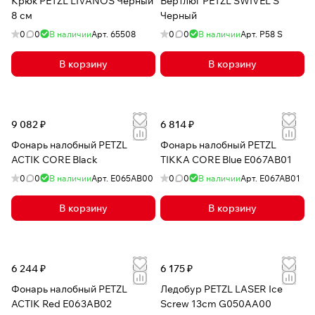
Крюк PETZL LIVANOS Черный
Вертлюг PETZL SWIVEL S
8 см
Черный
0
0
В наличии
Арт.
65508
0
0
В наличии
Арт.
P58 S
В корзину
В корзину
9 082 ₽
6 814 ₽
Фонарь налобный PETZL
Фонарь налобный PETZL
ACTIK CORE Black
TIKKA CORE Blue E067AB01
0
0
В наличии
Арт.
E065AB00
0
0
В наличии
Арт.
E067AB01
В корзину
В корзину
6 244 ₽
6 175 ₽
Фонарь налобный PETZL
Ледобур PETZL LASER Ice
ACTIK Red E063AB02
Screw 13cm G050AA00