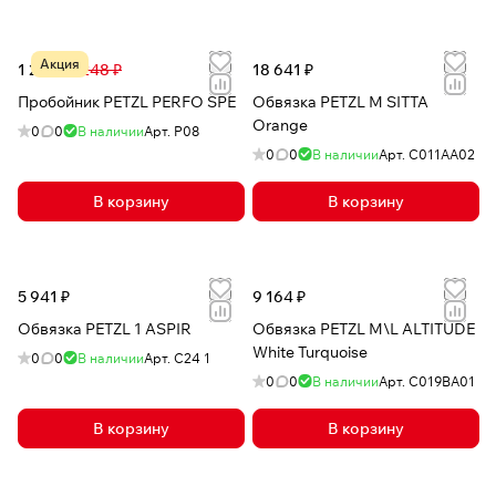
Акция
1 285 ₽
3 248 ₽
18 641 ₽
Пробойник PETZL PERFO SPE
Обвязка PETZL M SITTA
Orange
0
0
В наличии
Арт.
P08
0
0
В наличии
Арт.
C011AA02
В корзину
В корзину
5 941 ₽
9 164 ₽
Обвязка PETZL 1 ASPIR
Обвязка PETZL M\L ALTITUDE
White Turquoise
0
0
В наличии
Арт.
C24 1
0
0
В наличии
Арт.
C019BA01
В корзину
В корзину