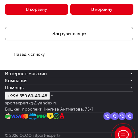
В корзину
В корзину
Загрузить еще
Назад к списку
Интернет-магазин
Компания
Помощь
+996 550 69-49-48
sportexpertkg@yandex.ru
Бишкек, проспект Чингиза Айтматова, 73/1
© 2026 ОсОО «Sport-Expert»