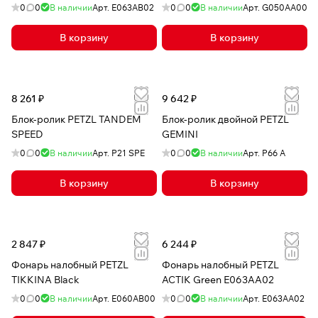
0
0
В наличии
Арт.
E063AB02
0
0
В наличии
Арт.
G050AA00
В корзину
В корзину
8 261 ₽
9 642 ₽
Блок-ролик PETZL TANDEM
Блок-ролик двойной PETZL
SPEED
GEMINI
0
0
В наличии
Арт.
P21 SPE
0
0
В наличии
Арт.
P66 A
В корзину
В корзину
2 847 ₽
6 244 ₽
Фонарь налобный PETZL
Фонарь налобный PETZL
TIKKINA Black
ACTIK Green E063AA02
0
0
В наличии
Арт.
E060AB00
0
0
В наличии
Арт.
E063AA02