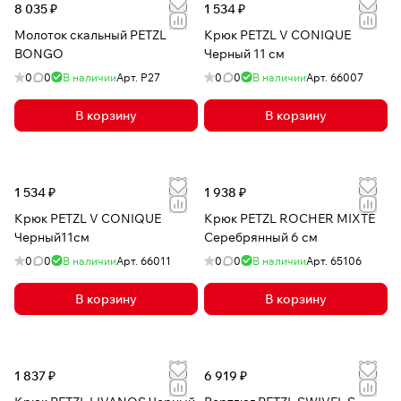
8 035 ₽
1 534 ₽
Молоток скальный PETZL
Крюк PETZL V CONIQUE
BONGO
Черный 11 см
0
0
В наличии
Арт.
P27
0
0
В наличии
Арт.
66007
В корзину
В корзину
1 534 ₽
1 938 ₽
Крюк PETZL V CONIQUE
Крюк PETZL ROCHER MIXTE
Черный11см
Серебрянный 6 см
0
0
В наличии
Арт.
66011
0
0
В наличии
Арт.
65106
В корзину
В корзину
1 837 ₽
6 919 ₽