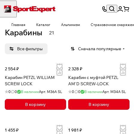
Главная
Каталог
Альпинизм
Страховочное снаряже
Карабины
21
Все фильтры
Сначала популярные
2 554 ₽
2 328 ₽
Карабин PETZL WILLIAM
Карабин с муфтой PETZL
SCREW LOCK
AM'D SCREW-LOCK
0
0
В наличии
Арт.
M36A SL
0
0
В наличии
Арт.
M34A SL
В корзину
В корзину
1 455 ₽
1 981 ₽