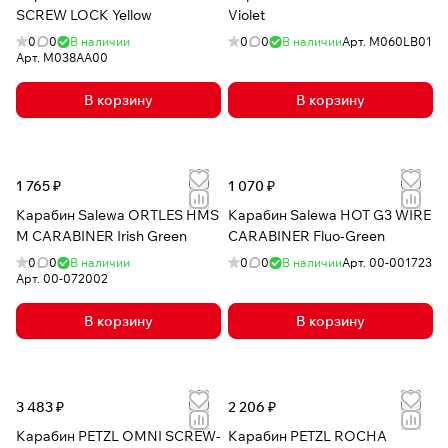
SCREW LOCK Yellow
Violet
0
0
В наличии
0
0
В наличии
Арт.
M060LB01
Арт.
M038AA00
В корзину
В корзину
1 765 ₽
1 070 ₽
Карабин Salewa ORTLES HMS
Карабин Salewa HOT G3 WIRE
M CARABINER Irish Green
CARABINER Fluo-Green
0
0
В наличии
0
0
В наличии
Арт.
00-001723
Арт.
00-072002
В корзину
В корзину
3 483 ₽
2 206 ₽
Карабин PETZL OMNI SCREW-
Карабин PETZL ROCHA