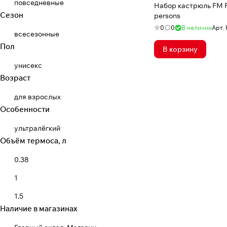
повседневные
Набор кастрюль FM 
Сезон
persons
0
0
В наличии
Арт.
всесезонные
Пол
В корзину
унисекс
Возраст
для взрослых
Особенности
ультралёгкий
Объём термоса, л
0.38
1
1.5
Наличие в магазинах