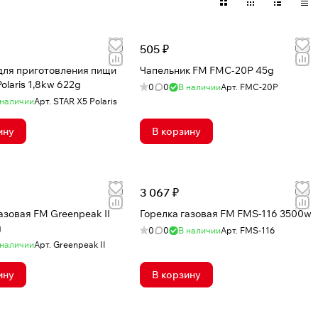
505 ₽
для приготовления пищи
Чапельник FM FMC-20P 45g
olaris 1,8kw 622g
0
0
В наличии
Арт.
FMC-20P
 наличии
Арт.
STAR X5 Polaris
ину
В корзину
3 067 ₽
азовая FM Greenpeak II
Горелка газовая FM FMS-116 3500w
g
0
0
В наличии
Арт.
FMS-116
 наличии
Арт.
Greenpeak II
ину
В корзину