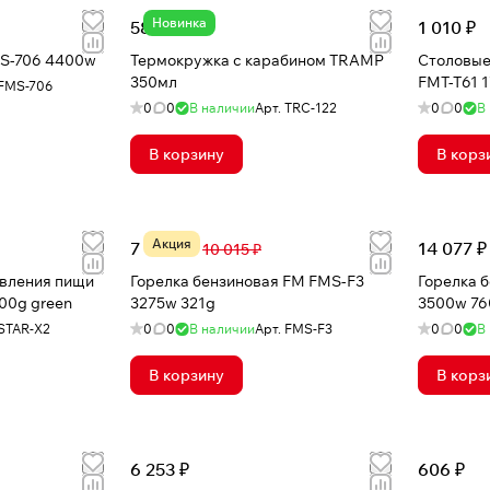
Новинка
588 ₽
1 010 ₽
MS-706 4400w
Термокружка c карабином TRAMP
Столовые
350мл
FMT-T61 
FMS-706
0
0
В наличии
Арт.
TRC-122
0
0
В
В корзину
В корз
Акция
7 025 ₽
14 077 ₽
10 015 ₽
овления пищи
Горелка бензиновая FM FMS-F3
Горелка 
00g green
3275w 321g
3500w 76
STAR-X2
0
0
В наличии
Арт.
FMS-F3
0
0
В
В корзину
В корз
6 253 ₽
606 ₽