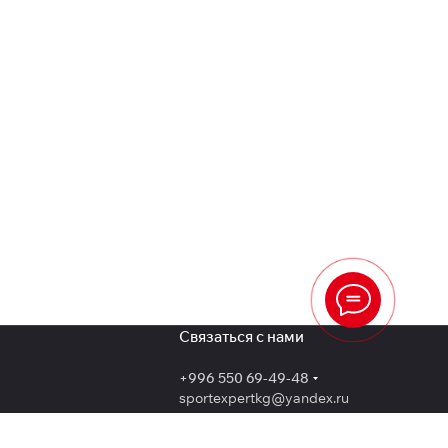
Связаться с нами
+996 550 69-49-48
sportexpertkg@yandex.ru
Бишкек, проспект Чингиза Айтматова,
73/1