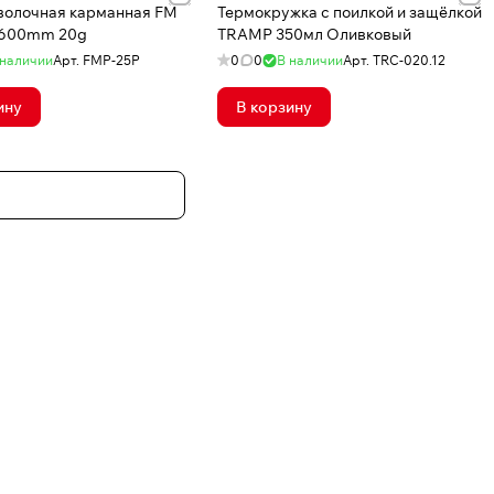
волочная карманная FM
Термокружка c поилкой и защёлкой
 600mm 20g
TRAMP 350мл Оливковый
 наличии
Арт.
FMP-25P
0
0
В наличии
Арт.
TRC-020.12
ину
В корзину