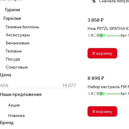
Сначала попул
Туризм
Горелки
3 858 ₽
Газовые баллоны
Нож PETZL SPATHA Kn
Аксессуары
0
0
В наличии
Арт.
Бензиновые
Газовые
В корзину
Посуда
Спиртовые
Цена
8 898 ₽
Набор кастрюль FM 
0
0
В наличии
Арт.
Наши предложения
Акция
В корзину
Новинка
Бренд