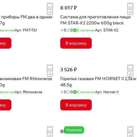
8 017 ₽
 приборы FM два в одном
Система для приготовления пищи
17g
FM STAR-X2 2200w 600g black
 наличии
Арт.
FMT-T61
0
0
В наличии
Арт.
STAR-X2
ину
В корзину
3 526 ₽
бензиновая FM Rhinoceros
Горелка газовая FM HORNET II 2,5kw
0g
48,5g
 наличии
Арт.
Rhinoceros
0
0
В наличии
Арт.
Hornet II
ину
В корзину
Новинка
808 ₽