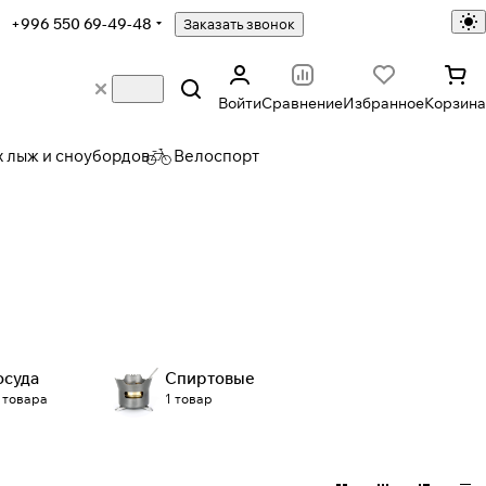
+996 550 69-49-48
Заказать звонок
Войти
Сравнение
Избранное
Корзина
х лыж и сноубордов
Велоспорт
осуда
Спиртовые
 товара
1 товар