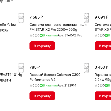
ярные
7 585 ₽
9 091 ₽
ife Yellow
Система для приготовления пищи
Система 
FM STAR-X2 Pro 2200w 560g
STAR X5 P
S92AY
0
0
В наличии
Арт.
STAR-X2 Pro
0
0
В
В корзину
В корз
785 ₽
3 453 ₽
FEAST4 1014g
Газовый баллон Coleman C300
Горелка г
Performance V2
2,6kw 95
FEAST 4
0
0
В наличии
Арт.
2182914
0
0
В
В корзину
В корз