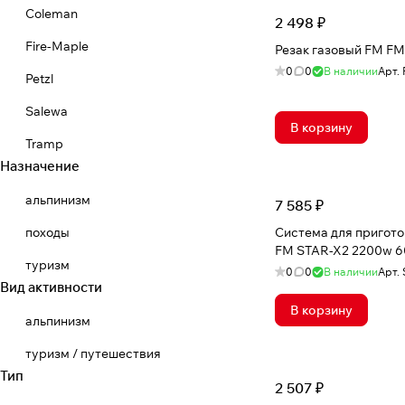
Coleman
2 498 ₽
Fire-Maple
Резак газовый FM F
0
0
В наличии
Арт.
Petzl
Salewa
В корзину
Tramp
Назначение
альпинизм
7 585 ₽
походы
Система для пригот
FM STAR-X2 2200w 6
туризм
0
0
В наличии
Арт.
Вид активности
В корзину
альпинизм
туризм / путешествия
Тип
2 507 ₽