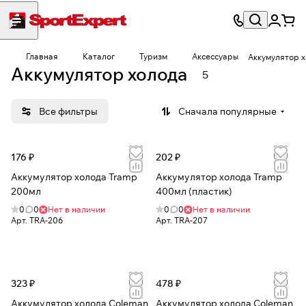
Главная
Каталог
Туризм
Аксессуары
Аккумулятор 
Аккумулятор холода
5
Все фильтры
Сначала популярные
176 ₽
202 ₽
Аккумулятор холода Tramp
Аккумулятор холода Tramp
200мл
400мл (пластик)
0
0
Нет в наличии
0
0
Нет в наличии
Арт.
TRA-206
Арт.
TRA-207
323 ₽
478 ₽
Аккумулятор холода Coleman
Аккумулятор холода Coleman