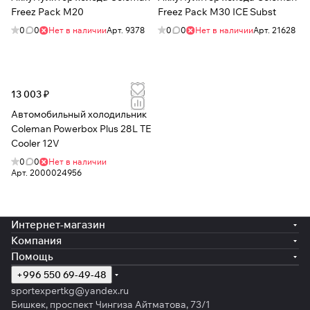
Freez Pack M20
Freez Pack M30 ICE Subst
0
0
Нет в наличии
Арт.
9378
0
0
Нет в наличии
Арт.
21628
13 003 ₽
Автомобильный холодильник
Coleman Powerbox Plus 28L TE
Cooler 12V
0
0
Нет в наличии
Арт.
2000024956
Интернет-магазин
Компания
Помощь
+996 550 69-49-48
sportexpertkg@yandex.ru
Бишкек, проспект Чингиза Айтматова, 73/1