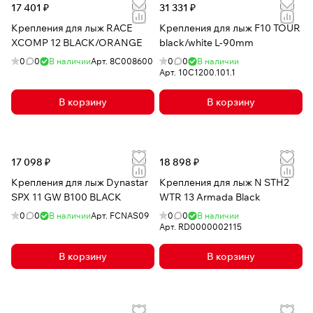
17 401 ₽
31 331 ₽
Крепления для лыж RACE
Крепления для лыж F10 TOUR
XCOMP 12 BLACK/ORANGE
black/white L-90mm
0
0
В наличии
Арт.
8C008600
0
0
В наличии
Арт.
10C1200.101.1
В корзину
В корзину
17 098 ₽
18 898 ₽
Крепления для лыж Dynastar
Крепления для лыж N STH2
SPX 11 GW B100 BLACK
WTR 13 Armada Black
0
0
В наличии
Арт.
FCNAS09
0
0
В наличии
Арт.
RD0000002115
В корзину
В корзину