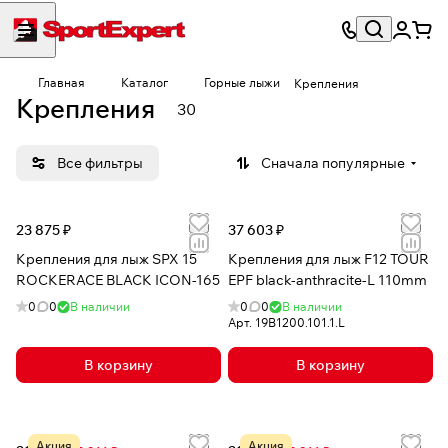
Главная
Каталог
Горные лыжи
Крепления
Крепления
30
Все фильтры
Сначала популярные
23 875 ₽
37 603 ₽
Крепления для лыж SPX 15
Крепления для лыж F12 TOUR
ROCKERACE BLACK ICON-165
EPF black-anthracite-L 110mm
0
0
В наличии
0
0
В наличии
Арт.
19B1200.101.1.L
В корзину
В корзину
Акция
Акция