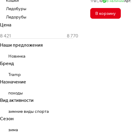
Кошки
0
0
В наличии
Арт.
Ледобуры
В корзину
Ледорубы
Цена
Наши предложения
Новинка
Бренд
Tramp
Назначение
походы
Вид активности
зимние виды спорта
Сезон
зима