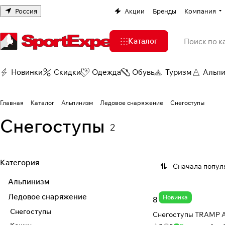
Россия
Акции
Бренды
Компания
Каталог
Новинки
Скидки
Одежда
Обувь
Туризм
Альп
Главная
Каталог
Альпинизм
Ледовое снаряжение
Снегоступы
Снегоступы
2
Категория
Сначала попул
Альпинизм
Ледовое снаряжение
Новинка
8 421 ₽
Снегоступы
Снегоступы TRAMP A