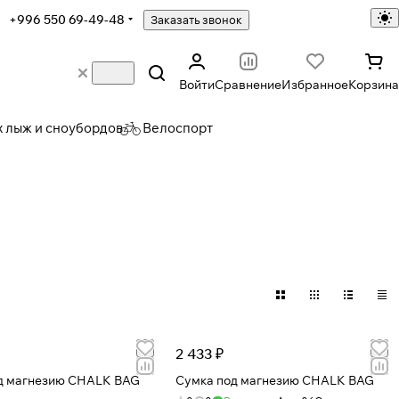
+996 550 69-49-48
Заказать звонок
Войти
Сравнение
Избранное
Корзина
х лыж и сноубордов
Велоспорт
2 433 ₽
д магнезию CHALK BAG
Сумка под магнезию CHALK BAG