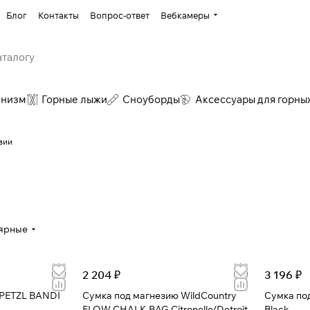
Блог
Контакты
Вопрос-ответ
Вебкамеры
инизм
Горные лыжи
Сноуборды
Аксессуары для горны
зии
ярные
2 204 ₽
3 196 ₽
 PETZL BANDI
Сумка под магнезию WildCountry
Сумка по
FLOW CHALK BAG Citronelle/Detroit
Black