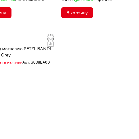
ину
В корзину
д магнезию PETZL BANDI
 Grey
ет в наличии
Арт.
S038BA00