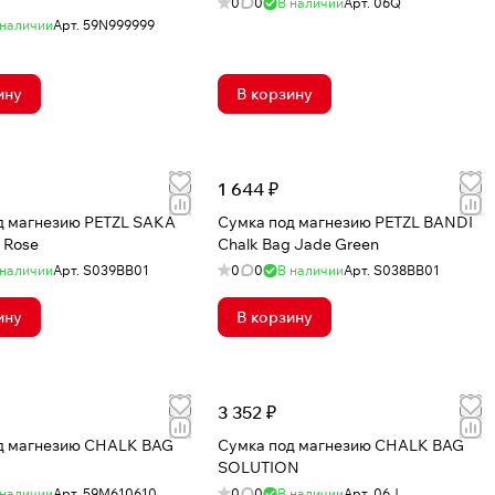
0
0
В наличии
Арт.
06Q
 наличии
Арт.
59N999999
ину
В корзину
1 644 ₽
д магнезию PETZL SAKA
Сумка под магнезию PETZL BANDI
 Rose
Chalk Bag Jade Green
 наличии
Арт.
S039BB01
0
0
В наличии
Арт.
S038BB01
ину
В корзину
3 352 ₽
д магнезию CHALK BAG
Сумка под магнезию CHALK BAG
SOLUTION
 наличии
Арт.
59M610610
0
0
В наличии
Арт.
06J