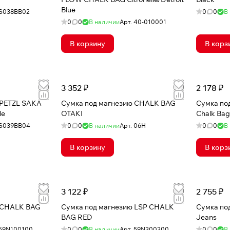
Blue
S038BB02
0
0
В
0
0
В наличии
Арт.
40-010001
В корзину
В корз
3 352 ₽
2 178 ₽
 PETZL SAKA
Сумка под магнезию CHALK BAG
Сумка по
le
OTAKI
Chalk Bag
S039BB04
0
0
В наличии
Арт.
06H
0
0
В
В корзину
В корз
3 122 ₽
2 755 ₽
 CHALK BAG
Сумка под магнезию LSP CHALK
Сумка по
BAG RED
Jeans
59N100100
0
0
В наличии
Арт.
59N300300
0
0
В