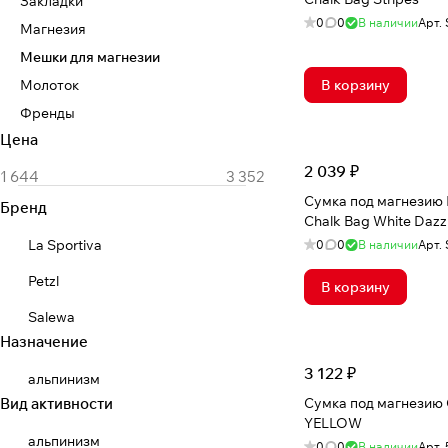
Закладки
0
0
В наличии
Арт.
Магнезия
Мешки для магнезии
Молоток
В корзину
Френды
Цена
2 039 ₽
Сумка под магнезию
Бренд
Chalk Bag White Dazz
La Sportiva
0
0
В наличии
Арт.
Petzl
В корзину
Salewa
Назначение
3 122 ₽
альпинизм
Вид активности
Сумка под магнезию
YELLOW
альпинизм
0
0
В наличии
Арт.