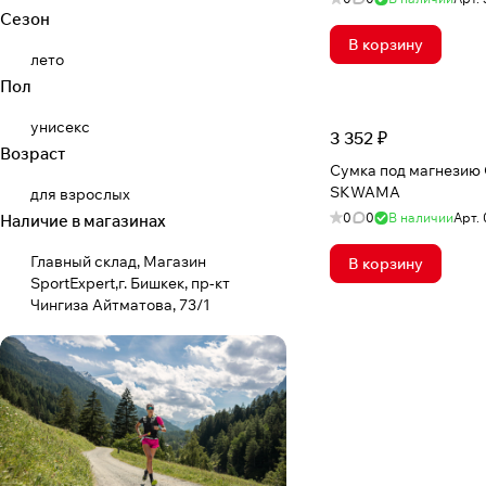
Сезон
В корзину
лето
Пол
унисекс
3 352 ₽
Возраст
Сумка под магнезию
SKWAMA
для взрослых
0
0
В наличии
Арт.
Наличие в магазинах
Главный склад, Магазин
В корзину
SportExpert,г. Бишкек, пр-кт
Чингиза Айтматова, 73/1