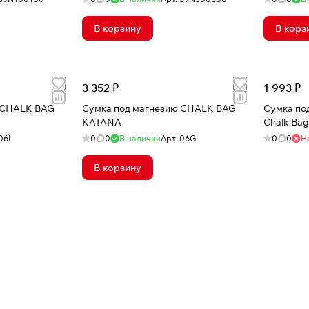
В корзину
В корз
3 352 ₽
1 993 ₽
 CHALK BAG
Сумка под магнезию CHALK BAG
Сумка по
KATANA
Chalk Bag
06I
0
0
В наличии
Арт.
06G
0
0
Н
В корзину