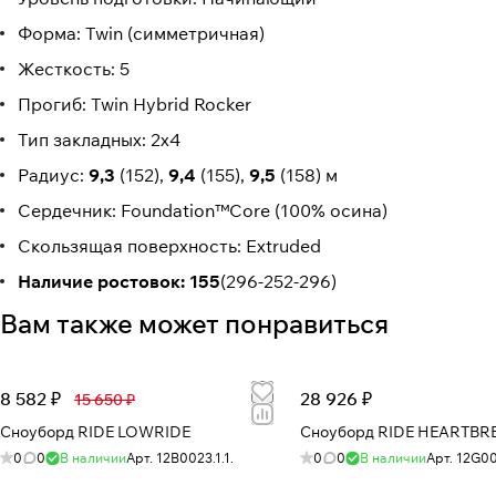
Форма: Twin (симметричная)
Жесткость: 5
Прогиб: Twin Hybrid Rocker
Тип закладных: 2х4
Радиус:
9,3
(152),
9,4
(155),
9,5
(158) м
Сердечник: Foundation™Core (100% осина)
Скользящая поверхность: Extruded
Наличие ростовок:
155
(296-252-296)
Вам также может понравиться
8 582 ₽
28 926 ₽
15 650 ₽
Сноуборд RIDE LOWRIDE
Сноуборд RIDE HEARTBR
0
0
В наличии
Арт.
12B0023.1.1.
0
0
В наличии
Арт.
12G00