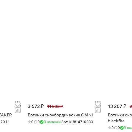
3 672 ₽
13 267 ₽
11 503 ₽
2
EAKER
Ботинки сноубордические OMNI
Ботинки сноуб
blackfire
20.1.1
0
0
В наличии
Арт.
KJ814710030
0
0
В на