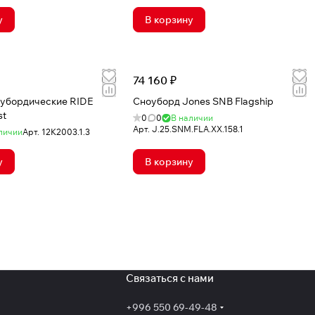
у
В корзину
74 160 ₽
оубордические RIDE
Сноуборд Jones SNB Flagship
st
0
0
В наличии
Арт.
J.25.SNM.FLA.XX.158.1
личии
Арт.
12K2003.1.3
у
В корзину
Связаться с нами
+996 550 69-49-48