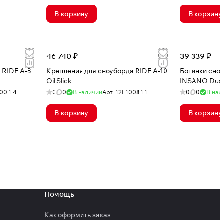
В корзину
В корзин
46 740 ₽
39 339 ₽
 RIDE A-8
Крепления для сноуборда RIDE A-10
Ботинки сн
Oil Slick
INSANO Du
00.1.4
0
0
В наличии
Арт.
12L1008.1.1
0
0
В на
В корзину
В корзин
Помощь
Как оформить заказ