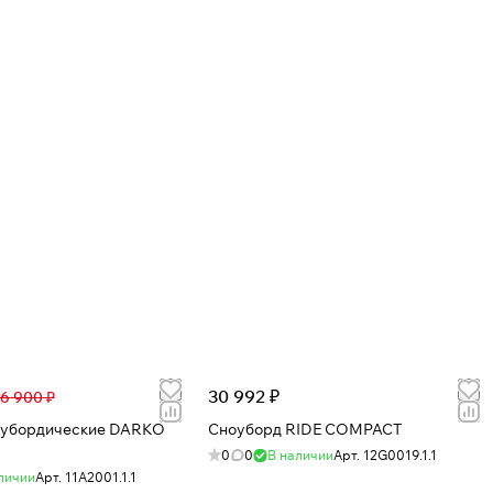
30 992 ₽
6 900 ₽
ордические DARKO
Сноуборд RIDE COMPACT
0
0
В наличии
Арт.
12G0019.1.1
личии
Арт.
11A2001.1.1