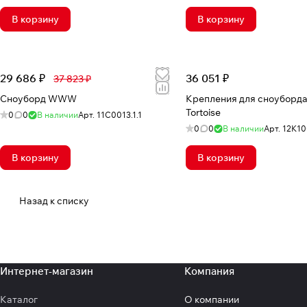
В корзину
В корзину
29 686 ₽
36 051 ₽
37 823 ₽
Сноуборд WWW
Крепления для сноуборда
Tortoise
0
0
В наличии
Арт.
11C0013.1.1
0
0
В наличии
Арт.
12K10
В корзину
В корзину
Назад к списку
Интернет-магазин
Компания
Каталог
О компании