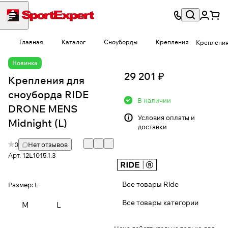
Главная
Каталог
Сноуборды
Крепления
Крепления
Новинка
29 201 ₽
Крепления для
сноуборда RIDE
В наличии
DRONE MENS
Условия
оплаты и
Midnight (L)
доставки
0
Нет отзывов
Арт.
12L1015.1.3
Все товары Ride
Размер:
L
Все товары категории
M
L