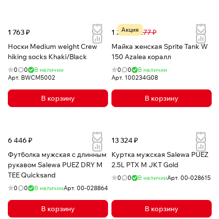
Акция
1 763 ₽
1 376 ₽
4 277 ₽
Носки Medium weight Crew
Майка женская Sprite Tank W
hiking socks Khaki/Black
150 Azalea коралл
0
0
В наличии
0
0
В наличии
Арт.
BWCM5002
Арт.
100234G08
В корзину
В корзину
6 446 ₽
13 324 ₽
Футболка мужская с длинным
Куртка мужская Salewa PUEZ
рукавом Salewa PUEZ DRY M
2.5L PTX M JKT Gold
TEE Quicksand
0
0
В наличии
Арт.
00-028615
0
0
В наличии
Арт.
00-028864
В корзину
В корзину