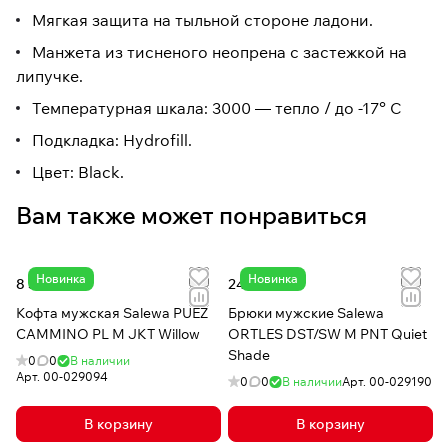
Мягкая защита на тыльной стороне ладони.
Манжета из тисненого неопрена с застежкой на
липучке.
Температурная шкала: 3000 — тепло / до -17° C
Подкладка: Hydrofill.
Цвет: Black.
Вам также может понравиться
Новинка
Новинка
8 567 ₽
24 059 ₽
Кофта мужская Salewa PUEZ
Брюки мужские Salewa
CAMMINO PL M JKT Willow
ORTLES DST/SW M PNT Quiet
Shade
0
0
В наличии
Арт.
00-029094
0
0
В наличии
Арт.
00-029190
В корзину
В корзину