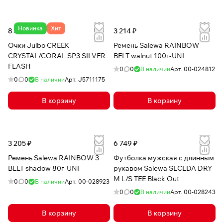
Новинка
Хит
8 347 ₽
3 214 ₽
Очки Julbo CREEK
Ремень Salewa RAINBOW
CRYSTAL/CORAL SP3 SILVER
BELT walnut 100г-UNI
FLASH
0
0
В наличии
Арт.
00-024812
0
0
В наличии
Арт.
J5711175
В корзину
В корзину
3 205 ₽
6 749 ₽
Ремень Salewa RAINBOW 3
Футболка мужская с длинным
BELT shadow 80г-UNI
рукавом Salewa SECEDA DRY
M L/S TEE Black Out
0
0
В наличии
Арт.
00-028923
0
0
В наличии
Арт.
00-028243
В корзину
В корзину