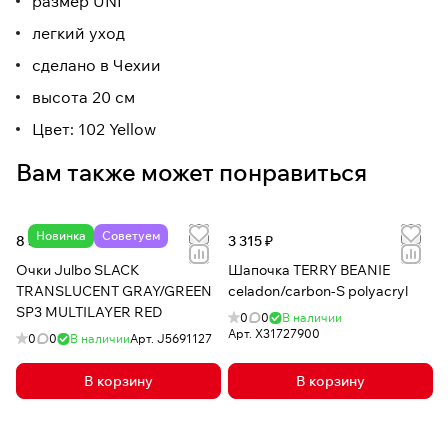
размер UNI
легкий уход
сделано в Чехии
высота 20 см
Цвет: 102 Yellow
Вам также может понравиться
Новинка
Советуем
8 347 ₽
3 315 ₽
Очки Julbo SLACK
Шапочка TERRY BEANIE
TRANSLUCENT GRAY/GREEN
celadon/carbon-S polyacryl
SP3 MULTILAYER RED
0
0
В наличии
Арт.
X31727900
0
0
В наличии
Арт.
J5691127
В корзину
В корзину