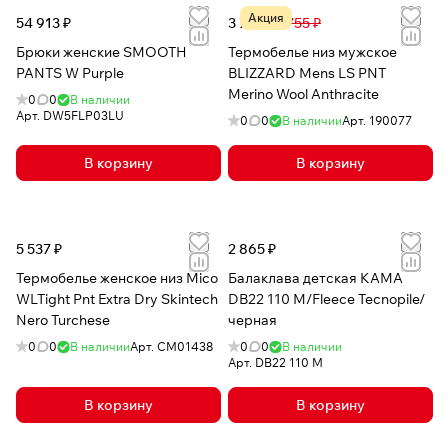
Акция
54 913 ₽
3 732 ₽
4 755 ₽
Брюки женские SMOOTH
Термобелье низ мужское
PANTS W Purple
BLIZZARD Mens LS PNT
Merino Wool Anthracite
0
0
В наличии
Арт.
DW5FLP03LU
0
0
В наличии
Арт.
190077
В корзину
В корзину
5 537 ₽
2 865 ₽
Термобелье женское низ Mico
Балаклава детская КАМА
WLTight Pnt Extra Dry Skintech
DB22 110 M/Fleece Tecnopile/
Nero Turchese
черная
0
0
В наличии
Арт.
CM01438
0
0
В наличии
Арт.
DB22 110 M
В корзину
В корзину