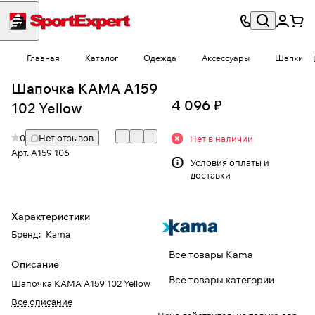
Главная
Каталог
Одежда
Аксессуары
Шапки
Шапочка КАМА A159
4 096 ₽
102 Yellow
0
Нет отзывов
Нет в наличии
Арт.
A159 106
Условия
оплаты и
доставки
Характеристики
Бренд
:
Kama
Все товары Kama
Описание
Все товары категории
Шапочка КАМА A159 102 Yellow
Все описание