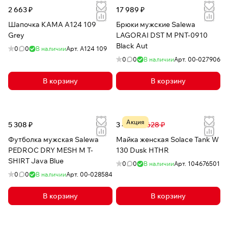
2 663 ₽
17 989 ₽
Шапочка КАМА A124 109
Брюки мужские Salewa
Grey
LAGORAI DST M PNT-0910
Black Aut
0
0
В наличии
Арт.
A124 109
0
0
В наличии
Арт.
00-027906
В корзину
В корзину
Акция
5 308 ₽
3 447 ₽
7 628 ₽
Футболка мужская Salewa
Майка женская Solace Tank W
PEDROC DRY MESH M T-
130 Dusk HTHR
SHIRT Java Blue
0
0
В наличии
Арт.
104676501
0
0
В наличии
Арт.
00-028584
В корзину
В корзину