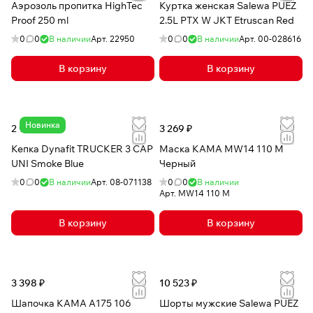
Аэрозоль пропитка HighTec
Куртка женская Salewa PUEZ
Proof 250 ml
2.5L PTX W JKT Etruscan Red
0
0
В наличии
Арт.
22950
0
0
В наличии
Арт.
00-028616
В корзину
В корзину
Новинка
2 966 ₽
3 269 ₽
Кепка Dynafit TRUCKER 3 CAP
Маска КАМА MW14 110 M
UNI Smoke Blue
Черный
0
0
В наличии
Арт.
08-071138
0
0
В наличии
Арт.
MW14 110 M
В корзину
В корзину
3 398 ₽
10 523 ₽
Шапочка КАМА A175 106
Шорты мужские Salewa PUEZ