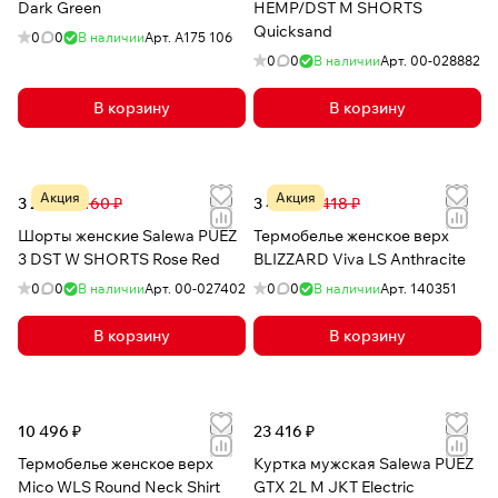
Dark Green
HEMP/DST M SHORTS
Quicksand
0
0
В наличии
Арт.
A175 106
0
0
В наличии
Арт.
00-028882
В корзину
В корзину
Акция
Акция
3 234 ₽
7 160 ₽
3 467 ₽
4 418 ₽
Шорты женские Salewa PUEZ
Термобелье женское верх
3 DST W SHORTS Rose Red
BLIZZARD Viva LS Anthracite
0
0
В наличии
Арт.
00-027402
0
0
В наличии
Арт.
140351
В корзину
В корзину
10 496 ₽
23 416 ₽
Термобелье женское верх
Куртка мужская Salewa PUEZ
Mico WLS Round Neck Shirt
GTX 2L M JKT Electric