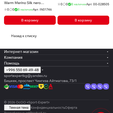
Warm Merino Silk nero
0
0
В наличии
Арт.
00-028505
dryarn/merino/silk
0
0
В наличии
Арт.
IN01746
В корзину
В корзину
Назад к списку
Интернет-магазин
Компания
Помощь
+996 550 69-49-48
sportexpertkg@yandex.ru
Бишкек, проспект Чингиза Айтматова, 73/1
© 2026 ОсОО «Sport-Expert»
Темная тема
Конфиденциальность
Оферта
Разработано
artProduct.ru