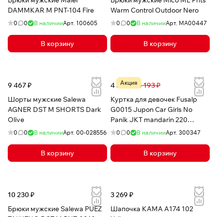
Брюки мужские Maier
Брюки мужские Mico ML Pnts
DAMMKAR M PNT-104 Fire
Warm Control Outdoor Nero
0
0
В наличии
Арт.
100605
0
0
В наличии
Арт.
MA00447
В корзину
В корзину
Акция
9 467 ₽
4 590 ₽
10 193 ₽
Шорты мужские Salewa
Куртка для девочек Fusalp
AGNER DST M SHORTS Dark
G0015 Jupon Car Girls No
Olive
Panik JKT mandarin 220
Мандарин
0
0
В наличии
Арт.
00-028556
0
0
В наличии
Арт.
300347
В корзину
В корзину
10 230 ₽
3 269 ₽
Брюки мужские Salewa PUEZ
Шапочка КАМА A174 102