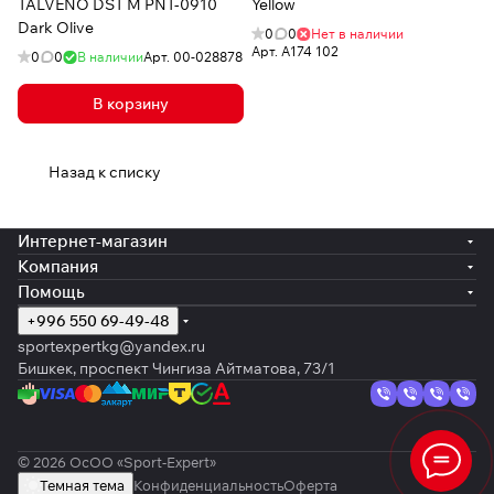
TALVENO DST M PNT-0910
Yellow
Dark Olive
0
0
Нет в наличии
Арт.
A174 102
0
0
В наличии
Арт.
00-028878
В корзину
Назад к списку
Интернет-магазин
Компания
Помощь
+996 550 69-49-48
sportexpertkg@yandex.ru
Бишкек, проспект Чингиза Айтматова, 73/1
© 2026 ОсОО «Sport-Expert»
Темная тема
Конфиденциальность
Оферта