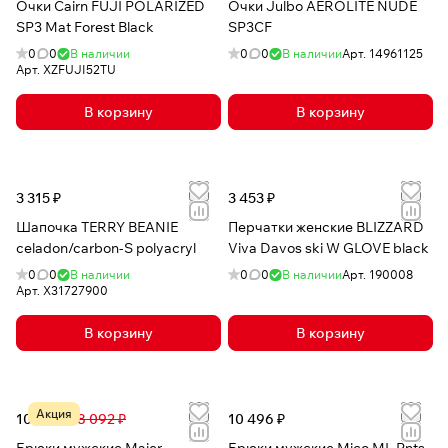
Очки Cairn FUJI POLARIZED
Очки Julbo AEROLITE NUDE
SP3 Mat Forest Black
SP3CF
0
0
В наличии
0
0
В наличии
Арт.
14961125
Арт.
XZFUJI52TU
В корзину
В корзину
3 315 ₽
3 453 ₽
Шапочка TERRY BEANIE
Перчатки женские BLIZZARD
celadon/carbon-S polyacryl
Viva Davos ski W GLOVE black
0
0
В наличии
0
0
В наличии
Арт.
190008
Арт.
X31727900
В корзину
В корзину
Акция
10 415 ₽
18 092 ₽
10 496 ₽