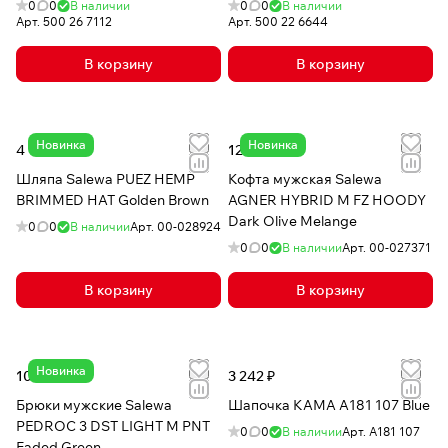
0
0
В наличии
0
0
В наличии
Арт.
500 26 7112
Арт.
500 22 6644
В корзину
В корзину
Новинка
Новинка
4 169 ₽
12 378 ₽
Шляпа Salewa PUEZ HEMP
Кофта мужская Salewa
BRIMMED HAT Golden Brown
AGNER HYBRID M FZ HOODY
Dark Olive Melange
0
0
В наличии
Арт.
00-028924
0
0
В наличии
Арт.
00-027371
В корзину
В корзину
Новинка
10 184 ₽
3 242 ₽
Брюки мужские Salewa
Шапочка КАМА A181 107 Blue
PEDROC 3 DST LIGHT M PNT
0
0
В наличии
Арт.
A181 107
Faded Green