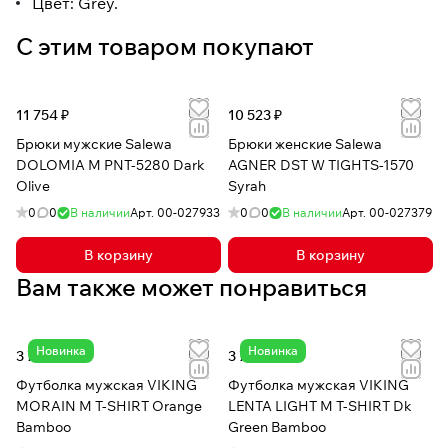
Цвет: Grey.
С этим товаром покупают
11 754 ₽
10 523 ₽
Брюки мужские Salewa
Брюки женские Salewa
DOLOMIA M PNT-5280 Dark
AGNER DST W TIGHTS-1570
Olive
Syrah
0
0
В наличии
Арт.
00-027933
0
0
В наличии
Арт.
00-027379
В корзину
В корзину
Вам также может понравиться
Новинка
Новинка
3 719 ₽
3 719 ₽
Футболка мужская VIKING
Футболка мужская VIKING
MORAIN M T-SHIRT Orange
LENTA LIGHT M T-SHIRT Dk
Bamboo
Green Bamboo