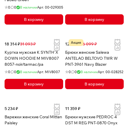
0
0
В наличии
Арт.
00-029305
В корзину
В корзину
Акция
18 314 ₽
31 093 ₽
12 635 ₽
16 099 ₽
Куртка мужская K SYNTH'X
Брюки женские Salewa
DOWN HOODIE M MIV8007
ANTELAO BELTOVO TWR W
8057-noir/tarmac/pa
PNT-3961 Navy Blazer
0
0
В наличии
Арт.
MIV8007
0
0
В наличии
Арт.
00-028252
В корзину
В корзину
5 234 ₽
11 359 ₽
Варежки женские Coral Mitten
Брюки мужские PEDROC 4
Paisley
DST M REG PNT-0870 Onyx