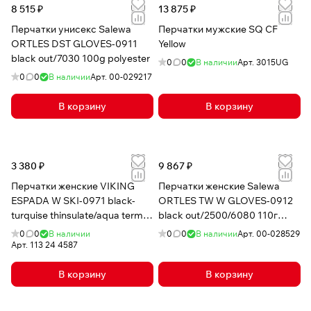
8 515 ₽
13 875 ₽
Перчатки унисекс Salewa
Перчатки мужские SQ CF
ORTLES DST GLOVES-0911
Yellow
black out/7030 100g polyester
0
0
В наличии
Арт.
3015UG
0
0
В наличии
Арт.
00-029217
В корзину
В корзину
3 380 ₽
9 867 ₽
Перчатки женские VIKING
Перчатки женские Salewa
ESPADA W SKI-0971 black-
ORTLES TW W GLOVES-0912
turquise thinsulate/aqua termo
black out/2500/6080 110г
tex
powertex/alpine wool
0
0
В наличии
0
0
В наличии
Арт.
00-028529
Арт.
113 24 4587
В корзину
В корзину