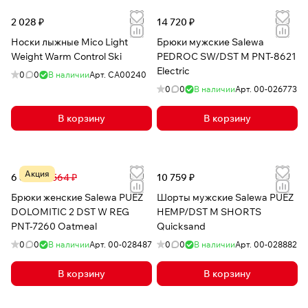
2 028 ₽
14 720 ₽
Носки лыжные Mico Light
Брюки мужские Salewa
Weight Warm Control Ski
PEDROC SW/DST M PNT-8621
Electric
0
0
В наличии
Арт.
CA00240
0
0
В наличии
Арт.
00-026773
В корзину
В корзину
Акция
6 871 ₽
8 564 ₽
10 759 ₽
Брюки женские Salewa PUEZ
Шорты мужские Salewa PUEZ
DOLOMITIC 2 DST W REG
HEMP/DST M SHORTS
PNT-7260 Oatmeal
Quicksand
0
0
В наличии
Арт.
00-028487
0
0
В наличии
Арт.
00-028882
В корзину
В корзину