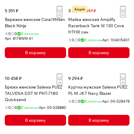
Акция
5 351 ₽
3 057 ₽
6 617 ₽
Варежки женские Coral Mitten
Майка женская Amplify
Black Ninja
Racerback Tank W 130 Cove
HTHR син
0
0
В наличии
Арт.
8178WM.41
0
0
В наличии
Арт.
104615401
В корзину
В корзину
10 458 ₽
9 294 ₽
Брюки женские Salewa PUEZ
Куртка мужская Salewa PUEZ
TALVENA DST W PNT-7180
PL M JKT Navy Blazer
Quicksand
0
0
В наличии
Арт.
00-028478
0
0
В наличии
Арт.
00-028880
В корзину
В корзину