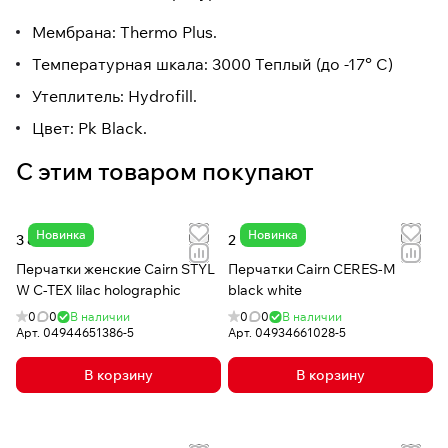
Мембрана: Thermo Plus.
Температурная шкала: 3000 Теплый (до -17° C)
Утеплитель: Hydrofill.
Цвет: Pk Black.
С этим товаром покупают
Новинка
Новинка
3 811 ₽
2 187 ₽
Перчатки женские Cairn STYL
Перчатки Cairn CERES-M
W C-TEX lilac holographic
black white
0
0
В наличии
0
0
В наличии
Арт.
04944651386-5
Арт.
04934661028-5
В корзину
В корзину