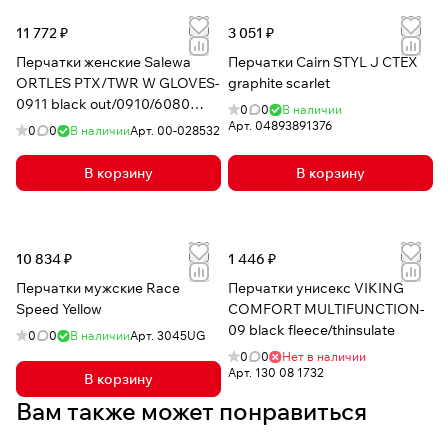
11 772 ₽
3 051 ₽
Перчатки женские Salewa
Перчатки Cairn STYL J CTEX
ORTLES PTX/TWR W GLOVES-
graphite scarlet
0911 black out/0910/6080
0
0
В наличии
130г powertex/alpine wool
Арт.
04893891376
0
0
В наличии
Арт.
00-028532
В корзину
В корзину
10 834 ₽
1 446 ₽
Перчатки мужские Race
Перчатки унисекс VIKING
Speed Yellow
COMFORT MULTIFUNCTION-
09 black fleece/thinsulate
0
0
В наличии
Арт.
3045UG
0
0
Нет в наличии
Арт.
130 08 1732
В корзину
Вам также может понравиться