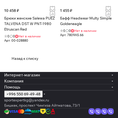
10 458 ₽
1 455 ₽
Брюки женские Salewa PUEZ
Бафф Headwear Multy Simple
TALVENA DST W PNT-1980
Goldeneagle
Etruscan Red
0
0
Нет в наличии
Арт.
7809AS.66
0
0
Нет в наличии
Арт.
00-028880
Назад к списку
Интернет-магазин
Компания
Помощь
+996 550 69-49-48
sportexpertkg@yandex.ru
Бишкек, проспект Чингиза Айтматова, 73/1