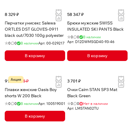
8 329 ₽
58 347 ₽
Перчатки унисекс Salewa
Брюки мужские SWISS
ORTLES DST GLOVES-0911
INSULATED SKI PANTS Black
black out/7030 100g polyester
0
0
В наличии
Арт.
D12DWMSGD40-93-46
0
0
В наличии
Арт.
00-029217
В корзину
В корзину
Акция
917 ₽
4 315 ₽
3 701 ₽
Плавки женские Oasis Boy
Очки Cairn STAN SP3 Mat
shorts W 200 Black
Black Green
0
0
В наличии
Арт.
100519001
0
0
Нет в наличии
Арт.
LMSTAN02TU
В корзину