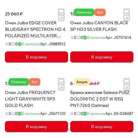
Новинка
Хит
25 060 ₽
10 441 ₽
Очки Julbo EDGE COVER
Очки Julbo CANYON BLACK
BLUE/GRAY SPECTRON HD 4
SP HD3 SILVER FLASH
POLARIZED MULTILAYER
0
0
В наличии
Арт.
J5701614
BLUE
0
0
В наличии
Арт.
J5889512
В корзину
В корзину
Новинка
Хит
Акция
13 049 ₽
6 721 ₽
8 564 ₽
Очки Julbo FREQUENCY
Брюки женские Salewa PUEZ
LIGHT GRAY/WHITE SP3
DOLOMITIC 2 DST W REG
GOLD FLASH
PNT-7260 Oatmeal
0
0
В наличии
Арт.
J5671120
0
0
В наличии
Арт.
00-028487
В корзину
В корзину