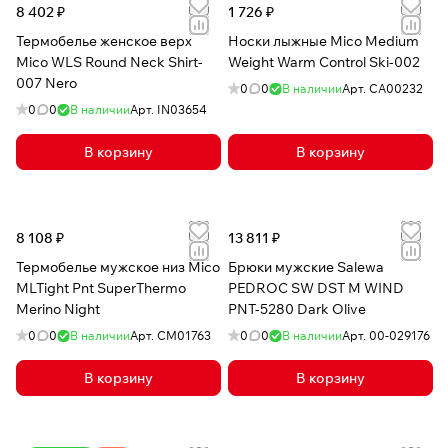
8 402 ₽
1 726 ₽
Термобелье женское верх
Носки лыжные Mico Medium
Mico WLS Round Neck Shirt-
Weight Warm Control Ski-002
007 Nero
0
0
В наличии
Арт.
CA00232
0
0
В наличии
Арт.
IN03654
В корзину
В корзину
8 108 ₽
13 811 ₽
Термобелье мужское низ Mico
Брюки мужские Salewa
MLTight Pnt SuperThermo
PEDROC SW DST M WIND
Merino Night
PNT-5280 Dark Olive
0
0
В наличии
Арт.
CM01763
0
0
В наличии
Арт.
00-029176
В корзину
В корзину