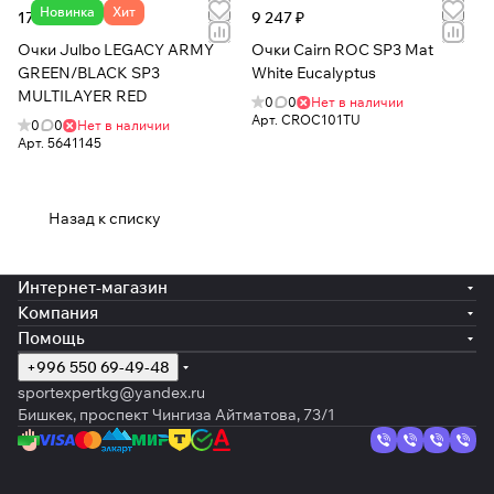
Новинка
Хит
17 227 ₽
9 247 ₽
Очки Julbo LEGACY ARMY
Очки Cairn ROC SP3 Mat
GREEN/BLACK SP3
White Eucalyptus
MULTILAYER RED
0
0
Нет в наличии
Арт.
CROC101TU
0
0
Нет в наличии
Арт.
5641145
Назад к списку
Интернет-магазин
Компания
Помощь
+996 550 69-49-48
sportexpertkg@yandex.ru
Бишкек, проспект Чингиза Айтматова, 73/1