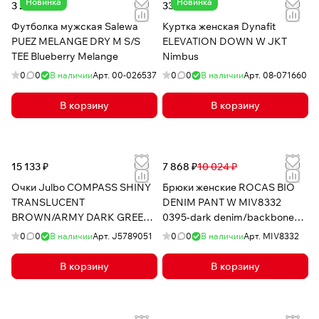
Новинка
Новинка
3 242 ₽
33 306 ₽
Футболка мужская Salewa
Куртка женская Dynafit
PUEZ MELANGE DRY M S/S
ELEVATION DOWN W JKT
TEE Blueberry Melange
Nimbus
0
0
В наличии
Арт.
00-026537
0
0
В наличии
Арт.
08-071660
В корзину
В корзину
15 133 ₽
7 868 ₽
10 024 ₽
Очки Julbo COMPASS SHINY
Брюки женские ROCAS BIO
TRANSLUCENT
DENIM PANT W MIV8332
BROWN/ARMY DARK GREEN
0395-dark denim/backboneY
SP3 POLARIZED
/pes/co/el
0
0
В наличии
Арт.
J5789051
0
0
В наличии
Арт.
MIV8332
В корзину
В корзину