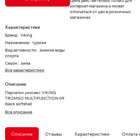
Цена действительна только для
интернет-магазина и может
отличаться от цен в розничных
магазинах
Характеристики
Бренд
:
Viking
Назначение
:
туризм
Вид активности
:
зимние виды
спорта
Сезон
:
зима
Все характеристики
Описание
Перчатки унисекс VIKING
TROMSO MULTIFUNCTION-09
black softshell
Все описание
Описание
Отзывы
Характеристики
Оплата 