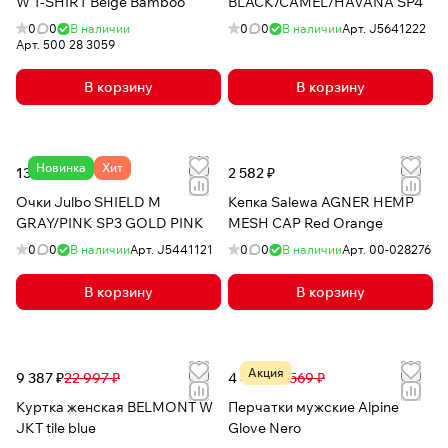
W T-SHIRT Beige Bamboo
BLACK/CAMEL/HAVANA SP4
0
0
В наличии
0
0
В наличии
Арт.
J5641222
Арт.
500 28 3059
В корзину
В корзину
Новинка
Хит
13 340 ₽
2 582 ₽
Очки Julbo SHIELD M
Кепка Salewa AGNER HEMP
GRAY/PINK SP3 GOLD PINK
MESH CAP Red Orange
0
0
В наличии
Арт.
J5441121
0
0
В наличии
Арт.
00-028276
В корзину
В корзину
Акция
9 387 ₽
22 997 ₽
4 468 ₽
5 569 ₽
Куртка женская BELMONT W
Перчатки мужские Alpine
JKT tile blue
Glove Nero