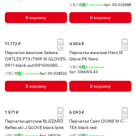
polarlite
0
0
В наличии
Арт.
00-026588
В корзину
В корзину
11 772 ₽
4 694 ₽
Перчатки женские Salewa
Перчатки женские Hero W
ORTLES PTX/TWR W GLOVES-
Glove PK Nero
0911 black out/0910/6080
0
0
В наличии
130г powertex/alpine wool
Арт.
3366WG.43
0
0
В наличии
Арт.
00-028532
В корзину
В корзину
1 971 ₽
6 093 ₽
Перчатки детские BLIZZARD
Перчатки Cairn DOME M C-
Reflex ski J GLOVE black/pink
TEX black red
0
0
В наличии
Арт.
190026
0
0
В наличии