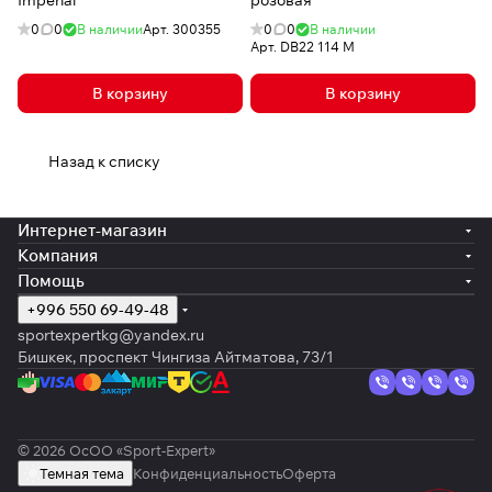
Imperial
розовая
0
0
В наличии
Арт.
300355
0
0
В наличии
Арт.
DB22 114 M
В корзину
В корзину
Назад к списку
Интернет-магазин
Компания
Помощь
+996 550 69-49-48
sportexpertkg@yandex.ru
Бишкек, проспект Чингиза Айтматова, 73/1
© 2026 ОсОО «Sport-Expert»
Темная тема
Конфиденциальность
Оферта