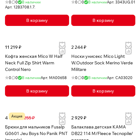
0
0
В наличии
0
0
В наличии
Арт.
3343UG.01
Арт.
12B3708.1.7.
В корзину
В корзину
11 219 ₽
2 244 ₽
Кофта женская Mico W Half
Носки унисекс Mico Light
Neck Full Zip Shirt Warm
W.Outdoor Sock Merino Verde
Control Nero
Militare
0
0
В наличии
Арт.
MA00658
0
0
В наличии
Арт.
CA03020
В корзину
В корзину
Акция
4 693 ₽
8 255 ₽
2 929 ₽
Брюки для мальчиков Fusalp
Балаклава детская КАМА
G0601 Jeu Boys No Panik PNT
DB22 114 M/Fleece Tecnopile/