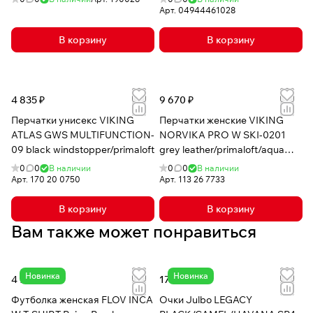
Арт.
04944461028
В корзину
В корзину
4 835 ₽
9 670 ₽
Перчатки унисекс VIKING
Перчатки женские VIKING
ATLAS GWS MULTIFUNCTION-
NORVIKA PRO W SKI-0201
09 black windstopper/primaloft
grey leather/primaloft/aqua
thermo tex+RE
0
0
В наличии
0
0
В наличии
Арт.
170 20 0750
Арт.
113 26 7733
В корзину
В корзину
Вам также может понравиться
Новинка
Новинка
4 741 ₽
17 612 ₽
Футболка женская FLOV INCA
Очки Julbo LEGACY