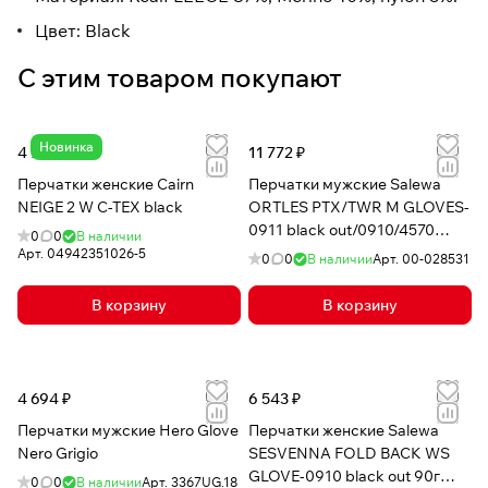
Цвет: Black
С этим товаром покупают
Новинка
4 750 ₽
11 772 ₽
Перчатки женские Cairn
Перчатки мужские Salewa
NEIGE 2 W C-TEX black
ORTLES PTX/TWR M GLOVES-
0911 black out/0910/4570
0
0
В наличии
145g powertex/alp wool
Арт.
04942351026-5
0
0
В наличии
Арт.
00-028531
В корзину
В корзину
4 694 ₽
6 543 ₽
Перчатки мужские Hero Glove
Перчатки женские Salewa
Nero Grigio
SESVENNA FOLD BACK WS
GLOVE-0910 black out 90г
0
0
В наличии
Арт.
3367UG.18