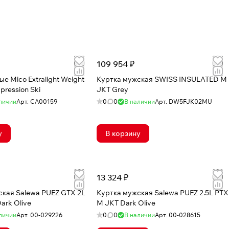
109 954 ₽
е Mico Extralight Weight
Куртка мужская SWISS INSULATED M
pression Ski
JKT Grey
личии
Арт.
CA00159
0
0
В наличии
Арт.
DW5FJK02MU
у
В корзину
13 324 ₽
ская Salewa PUEZ GTX 2L
Куртка мужская Salewa PUEZ 2.5L PTX
ark Olive
M JKT Dark Olive
личии
Арт.
00-029226
0
0
В наличии
Арт.
00-028615