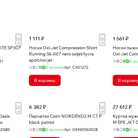
1 111 ₽
1 561 ₽
ITE SP3CF
Носки Oxi-Jet Compression Short
Носки лыжны
Running Sk-007 nero oxijet/lycra
Oxi-Jet Com
sport/oxi jet
11
0
0
В на
0
0
В наличии
Арт.
CA01272
В корзину
В корзин
6 382 ₽
27 612 ₽
Oasis
Перчатки Cairn NORDEND2 M CT P
Куртка муж
go
black patriot
M EPE JKT D
82G80
0
0
В наличии
Арт.
04940563028
0
0
В на