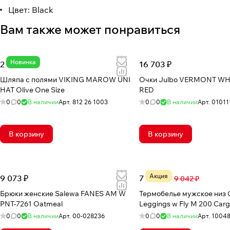
Цвет: Black
Вам также может понравиться
Новинка
2 736 ₽
16 703 ₽
Шляпа с полями VIKING MAROW UNI
Очки Julbo VERMONT WH
HAT Olive One Size
RED
0
0
В наличии
Арт.
812 26 1003
0
0
В наличии
Арт.
01011
В корзину
В корзину
Акция
9 073 ₽
7 096 ₽
9 042 ₽
Брюки женские Salewa FANES AM W
Термобелье мужское низ 
PNT-7261 Oatmeal
Leggings w Fly M 200 Car
0
0
В наличии
Арт.
00-028236
0
0
В наличии
Арт.
1004