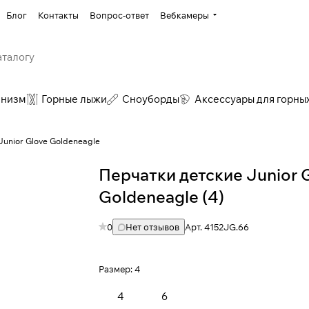
Блог
Контакты
Вопрос-ответ
Вебкамеры
инизм
Горные лыжи
Сноуборды
Аксессуары для горны
Junior Glove Goldeneagle
Перчатки детские Junior 
Goldeneagle (4)
0
Нет отзывов
Арт.
4152JG.66
Размер:
4
4
6