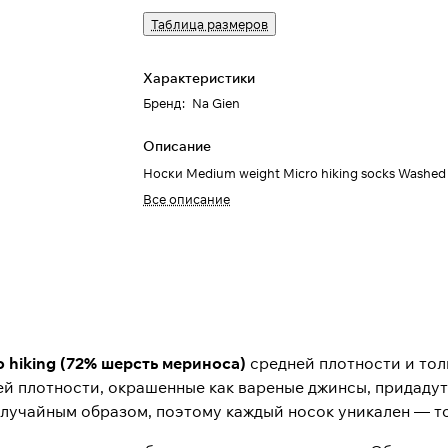
Таблица размеров
Характеристики
Бренд
:
Na Gien
Описание
Носки Medium weight Micro hiking socks Washed
Все описание
o hiking
(72% шерсть мериноса)
средней плотности и тол
ей плотности, окрашенные как вареные джинсы, придаду
случайным образом, поэтому каждый носок уникален — то