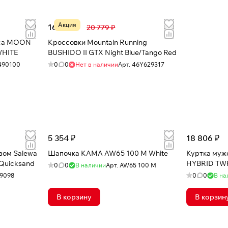
Акция
16 308 ₽
20 779 ₽
ica MOON
Кроссовки Mountain Running
HITE
BUSHIDO II GTX Night Blue/Tango Red
490100
0
0
Нет в наличии
Арт.
46Y629317
5 354 ₽
18 806 ₽
вом Salewa
Шапочка КАМА AW65 100 M White
Куртка муж
Quicksand
HYBRID TWR
0
0
В наличии
Арт.
AW65 100 M
9098
0
0
В на
В корзину
В корзин