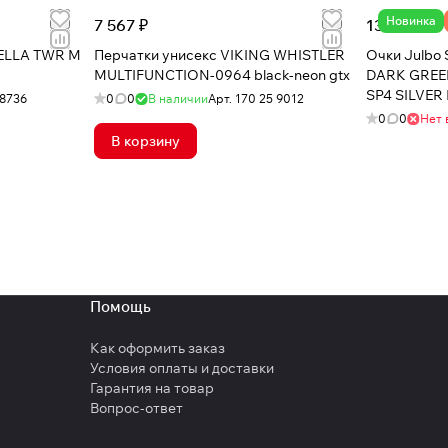
Новинка
7 567 ₽
13 049 ₽
SELLA TWR M
Перчатки унисекс VIKING WHISTLER
Очки Julbo
MULTIFUNCTION-0964 black-neon gtx
DARK GREE
SP4 SILVER
8736
0
0
В наличии
Арт.
170 25 9012
0
0
Нет 
В корзину
Помощь
Как оформить заказ
Условия оплаты и доставки
Гарантия на товар
Вопрос-ответ