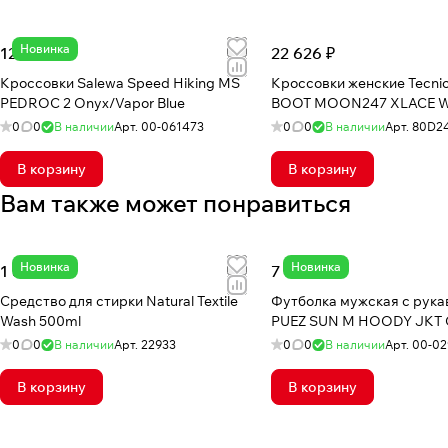
Новинка
12 571 ₽
22 626 ₽
Кроссовки Salewa Speed Hiking MS
Кроссовки женские Tecn
PEDROC 2 Onyx/Vapor Blue
BOOT MOON247 XLACE W
0
0
В наличии
Арт.
00-061473
0
0
В наличии
Арт.
80D2
В корзину
В корзину
Вам также может понравиться
Новинка
Новинка
1 892 ₽
7 612 ₽
Средство для стирки Natural Textile
Футболка мужская с рука
Wash 500ml
PUEZ SUN M HOODY JKT 
0
0
В наличии
Арт.
22933
0
0
В наличии
Арт.
00-02
В корзину
В корзину