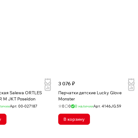
3 076 ₽
ская Salewa ORTLES
Перчатки детские Lucky Glove
 M JKT Poseidon
Monster
личии
Арт.
00-027187
0
0
В наличии
Арт.
4146JG.59
у
В корзину