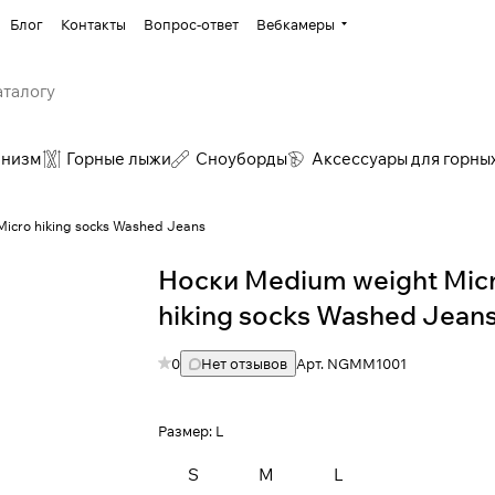
Блог
Контакты
Вопрос-ответ
Вебкамеры
инизм
Горные лыжи
Сноуборды
Аксессуары для горны
icro hiking socks Washed Jeans
Носки Medium weight Mic
hiking socks Washed Jeans
0
Нет отзывов
Арт.
NGMM1001
Размер:
L
S
M
L