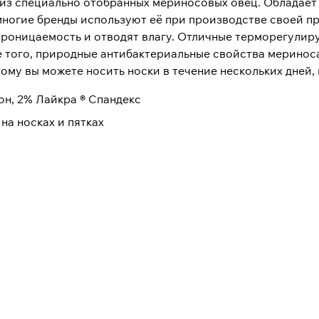
я из специально отобранных мериносовых овец. Облада
многие бренды используют её при производстве своей п
оницаемость и отводят влагу. Отличные терморегулир
е того, природные антибактериальные свойства мериноса
ому вы можете носить носки в течение нескольких дней, 
н, 2% Лайкра ® Спандекс
на носках и пятках