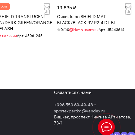
Хит
19 835 ₽
 SHIELD TRANSLUCENT
Очки Julbo SHIELD MAT
N/DARK GREEN/ORANGE
BLACK/BLACK RV P2-4 DL BL
 FLASH
0
0
Нет в наличии
Арт.
J5443614
в наличии
Арт.
J5061245
Связаться с нами
+996 550 69-49-48
sportexpertkg@yandex.ru
Бишкек, проспект Чингиза Айтматова,
73/1