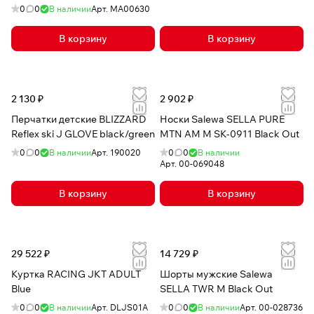
0
0
В наличии
Арт.
MA00630
В корзину
В корзину
2 130 ₽
2 902 ₽
Перчатки детские BLIZZARD
Носки Salewa SELLA PURE
Reflex ski J GLOVE black/green
MTN AM M SK-0911 Black Out
0
0
В наличии
Арт.
190020
0
0
В наличии
Арт.
00-069048
В корзину
В корзину
29 522 ₽
14 729 ₽
Куртка RACING JKT ADULT
Шорты мужские Salewa
Blue
SELLA TWR M Black Out
0
0
В наличии
Арт.
DLJS01A
0
0
В наличии
Арт.
00-028736