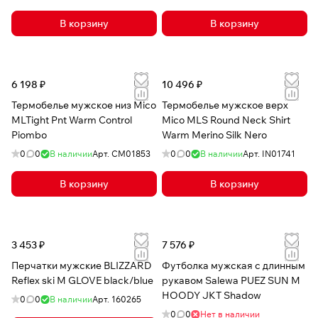
В корзину
В корзину
6 198 ₽
10 496 ₽
Термобелье мужское низ Mico
Термобелье мужское верх
MLTight Pnt Warm Control
Mico MLS Round Neck Shirt
Piombo
Warm Merino Silk Nero
0
0
В наличии
Арт.
CM01853
0
0
В наличии
Арт.
IN01741
В корзину
В корзину
3 453 ₽
7 576 ₽
Перчатки мужские BLIZZARD
Футболка мужская с длинным
Reflex ski M GLOVE black/blue
рукавом Salewa PUEZ SUN M
HOODY JKT Shadow
0
0
В наличии
Арт.
160265
0
0
Нет в наличии