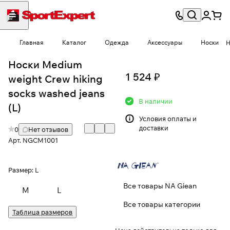
Главная
Каталог
Одежда
Аксессуары
Носки
Н
Носки Medium
1 524 ₽
weight Crew hiking
socks washed jeans
В наличии
(L)
Условия
оплаты и
доставки
0
Нет отзывов
Арт.
NGCM1001
Размер:
L
Все товары NA Giean
M
L
Все товары категории
Таблица размеров