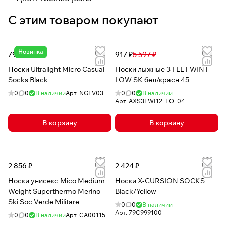
С этим товаром покупают
Новинка
799 ₽
917 ₽
5 597 ₽
Носки Ultralight Micro Casual
Носки лыжные 3 FEET WINT
Socks Black
LOW SK бел/красн 45
0
0
В наличии
Арт.
NGEV03
0
0
В наличии
Арт.
AXS3FWI12_LO_04
В корзину
В корзину
2 856 ₽
2 424 ₽
Носки унисекс Mico Medium
Носки X-CURSION SOCKS
Weight Superthermo Merino
Black/Yellow
Ski Soc Verde Militare
0
0
В наличии
Арт.
79C999100
0
0
В наличии
Арт.
CA00115