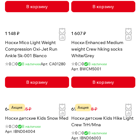
В корзину
В корзину
1 148 ₽
1 607 ₽
Носки Mico Light Weight
Носки Enhanced Medium
Compression Oxi-Jet Run
weight Crew hiking socks
Ankle Sk-001 Bianco
White/Grey
0
0
В наличии
Арт.
CA01280
0
0
В наличии
Арт.
BWCM5001
В корзину
В корзину
Акция
Акция
642 ₽
1 685 ₽
619 ₽
1 498 ₽
Носки детские Kids Snow Med
Носки детские Kids Hike Light
Crew TrH/Mna
0
0
В наличии
Арт.
IBND04004
0
0
В наличии
Арт.
IBND06003