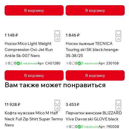
В корзину
В корзину
1 148 ₽
1 846 ₽
Носки Mico Light Weight
Носки лыжные TECNICA
Compression Oxi-Jet Run
Touring ski SK black/orange-
Ankle Sk-007 Nero
35-38/25
0
0
В наличии
Арт.
CA01280
0
0
В наличии
Арт.
230108
В корзину
В корзину
Вам также может понравиться
11 928 ₽
3 453 ₽
Кофта мужская Mico M Half
Перчатки женские BLIZZARD
Neck Full Zip Shirt Super Termo
Viva Davos ski GLOVE black
Nero
0
0
В наличии
Арт.
190008