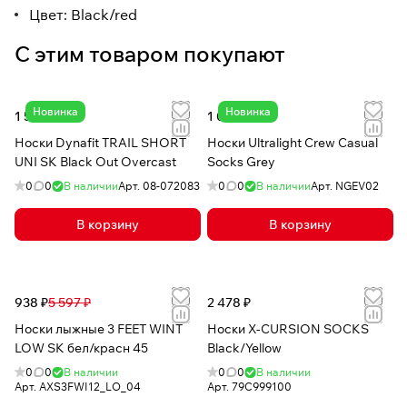
Цвет: Black/red
С этим товаром покупают
Новинка
Новинка
1 521 ₽
1 070 ₽
Носки Dynafit TRAIL SHORT
Носки Ultralight Crew Casual
UNI SK Black Out Overcast
Socks Grey
0
0
В наличии
Арт.
08-072083
0
0
В наличии
Арт.
NGEV02
В корзину
В корзину
938 ₽
5 597 ₽
2 478 ₽
Носки лыжные 3 FEET WINT
Носки X-CURSION SOCKS
LOW SK бел/красн 45
Black/Yellow
0
0
В наличии
0
0
В наличии
Арт.
AXS3FWI12_LO_04
Арт.
79C999100