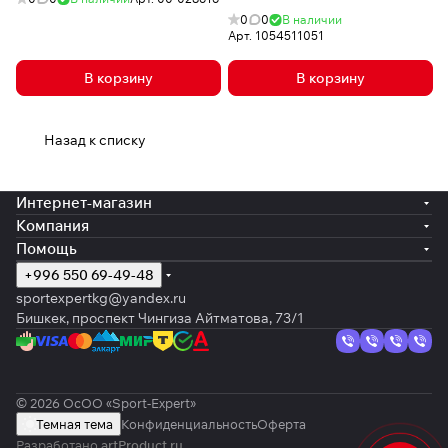
0
0
В наличии
Арт.
1054511051
В корзину
В корзину
Назад к списку
Интернет-магазин
Компания
Помощь
+996 550 69-49-48
sportexpertkg@yandex.ru
Бишкек, проспект Чингиза Айтматова, 73/1
© 2026 ОсОО «Sport-Expert»
Темная тема
Конфиденциальность
Оферта
Разработано
artProduct.ru