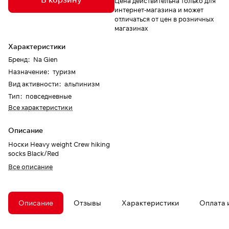
Цена действительна только для
интернет-магазина и может
отличаться от цен в розничных
магазинах
Характеристики
Бренд
:
Na Gien
Назначение
:
туризм
Вид активности
:
альпинизм
Тип
:
повседневные
Все характеристики
Описание
Носки Heavy weight Crew hiking
socks Black/Red
Все описание
Описание
Отзывы
Характеристики
Оплата 