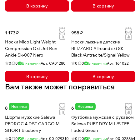
В корзину
В корзину
1 173 ₽
958 ₽
Носки Mico Light Weight
Носки лыжные детские
Compression Oxi-Jet Run
BLIZZARD Allround ski SK
Ankle Sk-007 Nero
Black/Antracite/Signal Yellow
0
0
В наличии
Арт.
CA01280
0
0
В наличии
Арт.
164022
В корзину
В корзину
Вам также может понравиться
Новинка
Новинка
8 515 ₽
6 628 ₽
Шорты мужские Salewa
Футболка мужская с рукавом
PEDROC 4 DST CARGO M
Salewa PUEZ DRY M L/S TEE
SHORT Blueberry
Faded Green
0
0
В наличии
Арт.
00-029310
0
0
В наличии
Арт.
00-028864