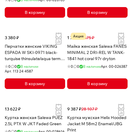
В корзину
В корзину
Акция
3 380 ₽
1 748 ₽
3 575 ₽
Перчатки женские VIKING
Майка женская Salewa FANES
ESPADA W SKI-0971 black-
MINIMAL 2 DRI-REL W TANK-
turquise thinsulate/aqua termo
1841 hot coral 97г dryton
tex
0
0
В наличии
0
0
В наличии
Арт.
00-026387
Арт.
113 24 4587
В корзину
В корзину
13 622 ₽
9 387 ₽
28 107 ₽
Куртка женская Salewa PUEZ
Куртка мужская Helix Hooded
2.5L PTX W JKT Faded Green
Jacket M 58m2 Enamel/JBG
Print
0
0
В наличии
Арт.
00-028616