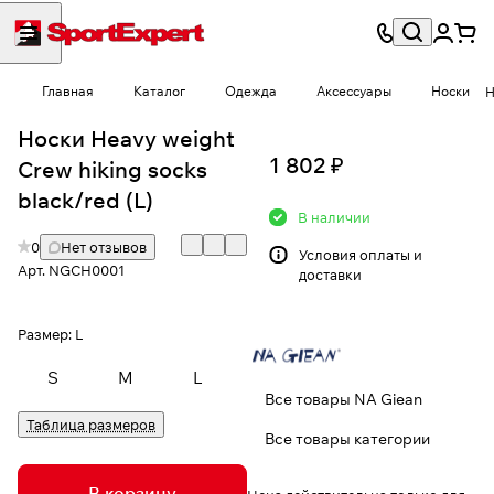
Главная
Каталог
Одежда
Аксессуары
Носки
Н
Носки Heavy weight
1 802 ₽
Crew hiking socks
black/red (L)
В наличии
0
Нет отзывов
Условия
оплаты и
Арт.
NGCH0001
доставки
Размер:
L
S
M
L
Все товары NA Giean
Таблица размеров
Все товары категории
В корзину