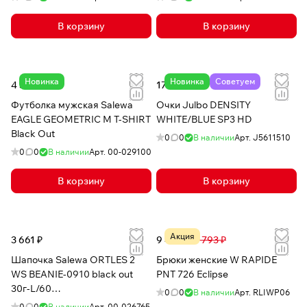
В корзину
В корзину
Новинка
Новинка
Советуем
4 384 ₽
17 077 ₽
Футболка мужская Salewa
Очки Julbo DENSITY
EAGLE GEOMETRIC M T-SHIRT
WHITE/BLUE SP3 HD
Black Out
0
0
В наличии
Арт.
J5611510
0
0
В наличии
Арт.
00-029100
В корзину
В корзину
Акция
3 661 ₽
9 462 ₽
11 793 ₽
Шапочка Salewa ORTLES 2
Брюки женские W RAPIDE
WS BEANIE-0910 black out
PNT 726 Eclipse
30г-L/60
0
0
В наличии
Арт.
RLIWP06
gorewindstopper/polarlite
0
0
В наличии
Арт.
00-026765