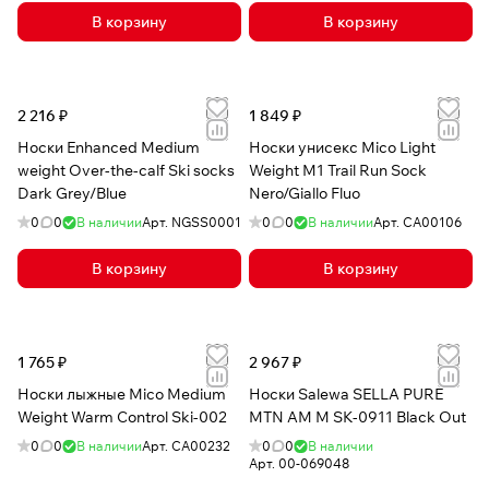
В корзину
В корзину
2 216 ₽
1 849 ₽
Носки Enhanced Medium
Носки унисекс Mico Light
weight Over-the-calf Ski socks
Weight M1 Trail Run Sock
Dark Grey/Blue
Nero/Giallo Fluo
0
0
В наличии
Арт.
NGSS0001
0
0
В наличии
Арт.
CA00106
В корзину
В корзину
1 765 ₽
2 967 ₽
Носки лыжные Mico Medium
Носки Salewa SELLA PURE
Weight Warm Control Ski-002
MTN AM M SK-0911 Black Out
0
0
В наличии
Арт.
CA00232
0
0
В наличии
Арт.
00-069048