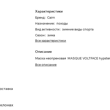
Характеристики
Бренд
:
Cairn
Назначение
:
походы
Вид активности
:
зимние виды спорта
Сезон
:
зима
Все характеристики
Описание
Маска неопреновая MASQUE VOLTFACE hypste
Все описание
доставка
склонах