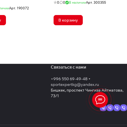
0
0
В наличии
Арт.
300355
личии
Арт.
190072
у
В корзину
Связаться с нами
+996 550 69-49-48
sportexpertkg@yandex.ru
Бишкек, проспект Чингиза Айтматова,
73/1