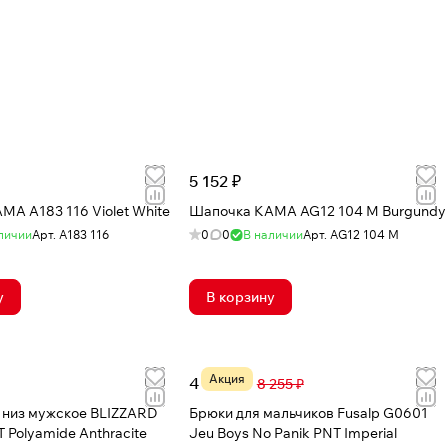
5 152 ₽
А A183 116 Violet White
Шапочка КАМА AG12 104 M Burgundy
личии
Арт.
A183 116
0
0
В наличии
Арт.
AG12 104 M
у
В корзину
Акция
4 590 ₽
8 255 ₽
 низ мужское BLIZZARD
Брюки для мальчиков Fusalp G0601
 Polyamide Anthracite
Jeu Boys No Panik PNT Imperial