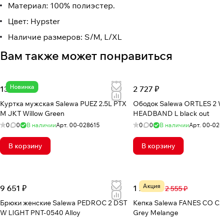
Материал: 100% полиэстер.
Цвет: Hypster
Наличие размеров: S/M, L/XL
Вам также может понравиться
Новинка
13 324 ₽
2 727 ₽
Куртка мужская Salewa PUEZ 2.5L PTX
Ободок Salewa ORTLES 2
M JKT Willow Green
HEADBAND L black out
0
0
В наличии
Арт.
00-028615
0
0
В наличии
Арт.
00-02
В корзину
В корзину
Акция
9 651 ₽
1 230 ₽
2 555 ₽
Брюки женские Salewa PEDROC 2 DST
Кепка Salewa FANES CO 
W LIGHT PNT-0540 Alloy
Grey Melange