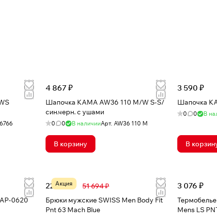
4 867 ₽
3 590 ₽
 WS
Шапочка КАМА AW36 110 М/W S-S/
Шапочка КАМ
син.черн. с ушами
0
0
В на
6766
0
0
В наличии
Арт.
AW36 110 М
В корзину
В корзин
Акция
22 708 ₽
3 076 ₽
51 694 ₽
CAP-0620
Брюки мужские SWISS Men Body Fit
Термобелье
Pnt 63 Mach Blue
Mens LS PNT