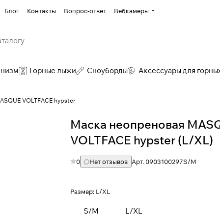
Блог
Контакты
Вопрос-ответ
Вебкамеры
инизм
Горные лыжи
Сноуборды
Аксессуары для горны
MASQUE VOLTFACE hypster
Маска неопреновая MAS
VOLTFACE hypster (L/XL)
0
Нет отзывов
Арт.
0903100297S/M
Размер:
L/XL
S/M
L/XL