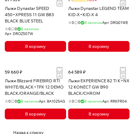
Лыжи Dynastar SPEED
Лыжи Dynastar LEGEND TEAM
450+XPRESS 11 GW B83
KID-X+KID-X 4
BLACK BLUE STEEL
0
0
В наличии
Арт.
DRG01WE
0
0
В наличии
Арт.
DROZ507W
В корзину
В корзину
59 660 ₽
64 589 ₽
Лыжи Blizzard FIREBIRD RTI
Лыжи EXPERIENCE 82 TI K+NX
WHITE/BLACK+TPX 12 DEMO
12 KONECT GW B90
BLACK/ORANGE/BLACK
BLACK/CHROM
0
0
В наличии
Арт.
8A1025AG
0
0
В наличии
Арт.
RRKFR04
В корзину
В корзину
Назад к списку