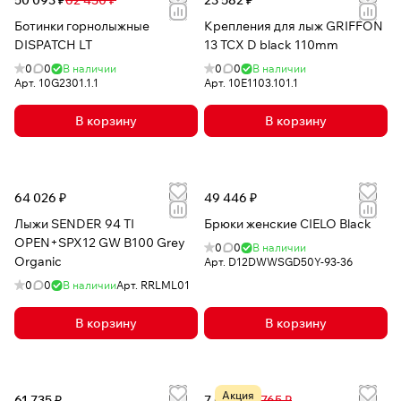
50 093 ₽
62 430 ₽
23 582 ₽
Ботинки горнолыжные
Крепления для лыж GRIFFON
DISPATCH LT
13 TCX D black 110mm
0
0
В наличии
0
0
В наличии
Арт.
10G2301.1.1
Арт.
10E1103.101.1
В корзину
В корзину
64 026 ₽
49 446 ₽
Лыжи SENDER 94 TI
Брюки женские CIELO Black
OPEN+SPX12 GW B100 Grey
0
0
В наличии
Organic
Арт.
D12DWWSGD50Y-93-36
0
0
В наличии
Арт.
RRLML01
В корзину
В корзину
Акция
61 735 ₽
7 021 ₽
11 765 ₽