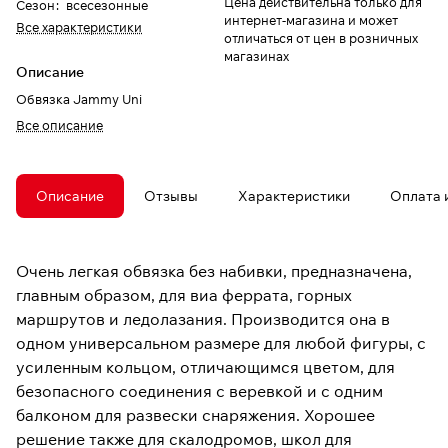
Цена действительна только для
Сезон
:
всесезонные
интернет-магазина и может
Все характеристики
отличаться от цен в розничных
магазинах
Описание
Обвязка Jammy Uni
Все описание
Описание
Отзывы
Характеристики
Оплата 
Очень легкая обвязка без набивки, предназначена,
главным образом, для виа феррата, горных
маршрутов и ледолазания. Производится она в
одном универсальном размере для любой фигуры, с
усиленным кольцом, отличающимся цветом, для
безопасного соединения с веревкой и с одним
балконом для развески снаряжения. Хорошее
решение также для скалодромов, школ для