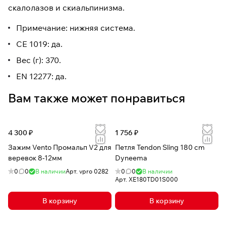
скалолазов и скиальпинизма.
Примечание: нижняя система.
CE 1019: да.
Вес (г): 370.
EN 12277: да.
Вам также может понравиться
4 300 ₽
1 756 ₽
Зажим Vento Промальп V2 для
Петля Tendon Sling 180 cm
веревок 8-12мм
Dyneema
0
0
В наличии
Арт.
vpro 0282
0
0
В наличии
Арт.
XE180TD01S000
В корзину
В корзину