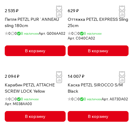
2 535 ₽
629 ₽
Петля PETZL PUR`ANNEAU
Оттяжка PETZL EXPRESS Sling
sling 180cm
25cm
0
0
В наличии
Арт.
G006AA02
0
0
В наличии
Арт.
C040CA02
В корзину
В корзину
2 094 ₽
14 007 ₽
Карабин PETZL ATTACHE
Каска PETZL SIROCCO S/M
SCREW LOCK Yellow
Black
0
0
В наличии
0
0
В наличии
Арт.
A073DA02
Арт.
M038AA00
В корзину
В корзину