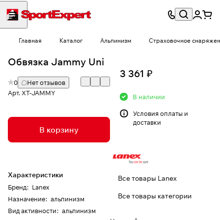
Главная
Каталог
Альпинизм
Страховочное снаряже
Обвязка Jammy Uni
3 361 ₽
0
Нет отзывов
Арт.
XT-JAMMY
В наличии
Условия
оплаты и
доставки
В корзину
Характеристики
Все товары Lanex
Бренд
:
Lanex
Все товары категории
Назначение
:
альпинизм
Вид активности
:
альпинизм