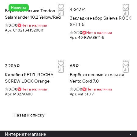
Новинка
4 647 ₽
Верёвка статика Tendon
Salamander 10,2 Yellow/Red
Закладки набор Salewa ROCK
SET 1-5
0
0
Нет в наличии
Арт.
C102TS41S200R
0
0
Нет в наличии
Арт.
40-RWASET1-5
2 206 ₽
68 ₽
Карабин PETZL ROCHA
Верёвка вспомогательная
SCREW LOCK Orange
Vento Cord 7.0
0
0
Нет в наличии
0
0
Нет в наличии
Арт.
M027AA00
Арт.
vnt 510 7
Назад к списку
Интернет-магазин