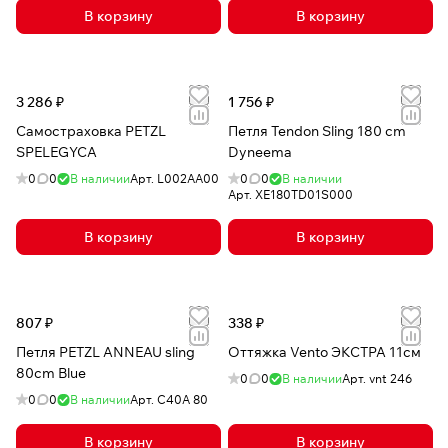
В корзину
В корзину
3 286 ₽
1 756 ₽
Самостраховка PETZL
Петля Tendon Sling 180 cm
SPELEGYCA
Dyneema
0
0
В наличии
Арт.
L002AA00
0
0
В наличии
Арт.
XE180TD01S000
В корзину
В корзину
807 ₽
338 ₽
Петля PETZL ANNEAU sling
Оттяжка Vento ЭКСТРА 11см
80cm Blue
0
0
В наличии
Арт.
vnt 246
0
0
В наличии
Арт.
C40A 80
В корзину
В корзину