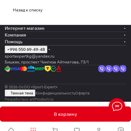
Назад к списку
Интернет-магазин
Компания
Помощь
+996 550 69-49-48
sportexpertkg@yandex.ru
Бишкек, проспект Чингиза Айтматова, 73/1
© 2026 ОсОО «Sport-Expert»
Темная тема
Конфиденциальность
Оферта
Разработано
artProduct.ru
В корзину