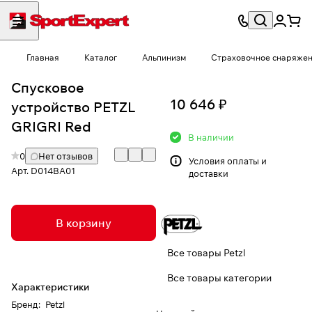
Главная
Каталог
Альпинизм
Страховочное снаряже
Спусковое
10 646 ₽
устройство PETZL
GRIGRI Red
В наличии
0
Нет отзывов
Условия
оплаты и
Арт.
D014BA01
доставки
В корзину
Все товары Petzl
Все товары категории
Характеристики
Бренд
:
Petzl