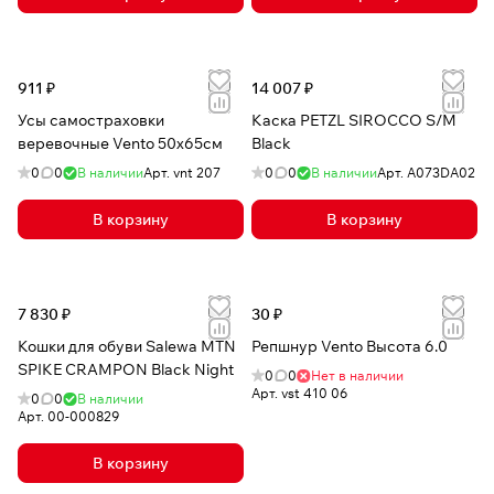
911 ₽
14 007 ₽
Усы самостраховки
Каска PETZL SIROCCO S/M
веревочные Vento 50х65см
Black
0
0
В наличии
Арт.
vnt 207
0
0
В наличии
Арт.
A073DA02
В корзину
В корзину
7 830 ₽
30 ₽
Кошки для обуви Salewa MTN
Репшнур Vento Высота 6.0
SPIKE CRAMPON Black Night
0
0
Нет в наличии
Арт.
vst 410 06
0
0
В наличии
Арт.
00-000829
В корзину