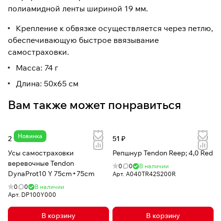
полиамидной ленты шириной 19 мм.
Крепление к обвязке осуществляется через петлю,
обеспечивающую быстрое ввязывание
самостраховки.
Масса: 74 г
Длина: 50x65 см
Вам также может понравиться
Новинка
2 902 ₽
51 ₽
Усы самостраховки
Репшнур Tendon Reep; 4,0 Red
веревочные Tendon
0
0
В наличии
DynaProt10 Y 75cm+75cm
Арт.
A040TR42S200R
0
0
В наличии
Арт.
DP100Y000
В корзину
В корзину