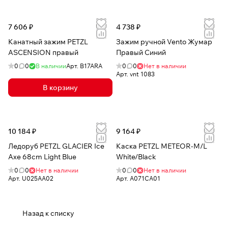
7 606 ₽
4 738 ₽
Канатный зажим PETZL
Зажим ручной Vento Жумар
ASCENSION правый
Правый Синий
0
0
В наличии
Арт.
B17ARA
0
0
Нет в наличии
Арт.
vnt 1083
В корзину
10 184 ₽
9 164 ₽
Ледоруб PETZL GLACIER Ice
Каска PETZL METEOR-M/L
Axe 68cm Light Blue
White/Black
0
0
Нет в наличии
0
0
Нет в наличии
Арт.
U025AA02
Арт.
A071CA01
Назад к списку