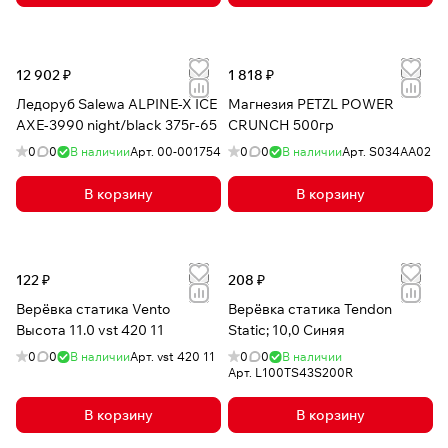
12 902 ₽
1 818 ₽
Ледоруб Salewa ALPINE-X ICE
Магнезия PETZL POWER
AXE-3990 night/black 375г-65
CRUNCH 500гр
0
0
В наличии
Арт.
00-001754
0
0
В наличии
Арт.
S034AA02
В корзину
В корзину
122 ₽
208 ₽
Верёвка статика Vento
Верёвка статика Tendon
Высота 11.0 vst 420 11
Static; 10,0 Синяя
0
0
В наличии
Арт.
vst 420 11
0
0
В наличии
Арт.
L100TS43S200R
В корзину
В корзину