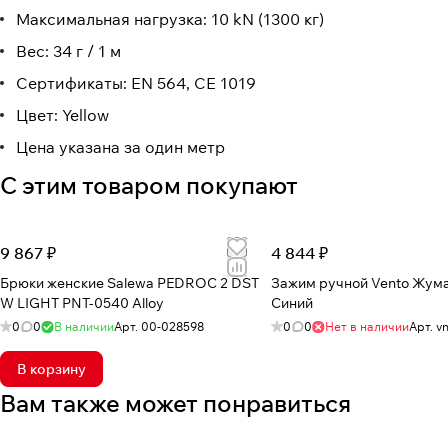
Максимальная нагрузка: 10 kN (1300 кг)
Вес: 34 г / 1 м
Сертификаты: EN 564, CE 1019
Цвет: Yellow
Цена указана за один метр
С этим товаром покупают
9 867 ₽
4 844 ₽
Брюки женские Salewa PEDROC 2 DST
Зажим ручной Vento Жум
W LIGHT PNT-0540 Alloy
Синий
0
0
В наличии
Арт.
00-028598
0
0
Нет в наличии
Арт.
v
В корзину
Вам также может понравиться