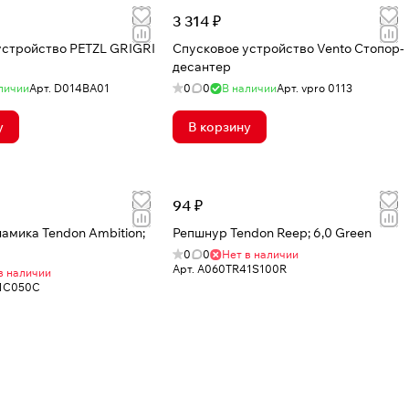
3 314 ₽
устройство PETZL GRIGRI
Спусковое устройство Vento Стопор-
десантер
личии
Арт.
D014BA01
0
0
В наличии
Арт.
vpro 0113
у
В корзину
94 ₽
амика Tendon Ambition;
Репшнур Tendon Reep; 6,0 Green
0
0
Нет в наличии
Арт.
A060TR41S100R
в наличии
1C050C