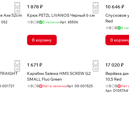
1 878 ₽
10 646 ₽
ce Axe 52cm
Крюк PETZL LIVANOS Черный 6 см
Спусковое 
Red
 052
0
0
В наличии
Арт.
65506
0
0
В на
В корзину
В корзин
1 671 ₽
17 020 ₽
STRAIGHT
Карабин Salewa HMS SCREW G2
Верёвка дин
SMALL Fluo Green
10,5 Red
0-001721
0
0
Нет в наличии
Арт.
00-001525
0
0
Нет 
Арт.
D105TA4