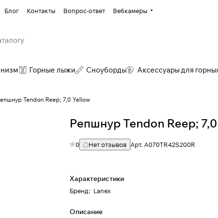
Блог
Контакты
Вопрос-ответ
Вебкамеры
инизм
Горные лыжи
Сноуборды
Аксессуары для горны
епшнур Tendon Reep; 7,0 Yellow
Репшнур Tendon Reep; 7,0
0
Нет отзывов
Арт.
A070TR42S200R
Характеристики
Бренд
:
Lanex
Описание