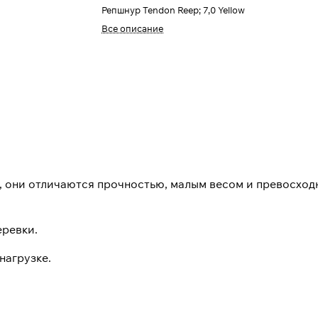
Репшнур Tendon Reep; 7,0 Yellow
Все описание
 они отличаются прочностью, малым весом и превосходн
еревки.
нагрузке.