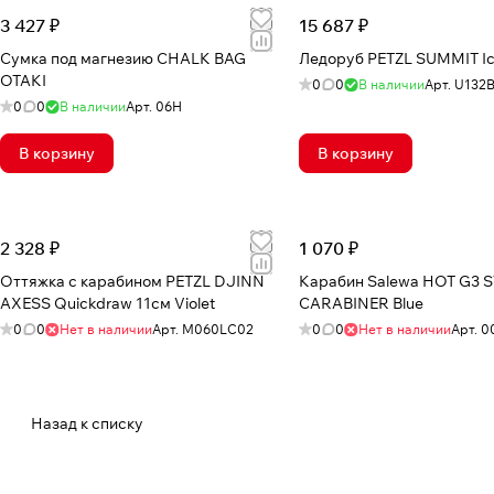
3 427 ₽
15 687 ₽
Сумка под магнезию CHALK BAG
Ледоруб PETZL SUMMIT I
OTAKI
0
0
В наличии
Арт.
U132B
0
0
В наличии
Арт.
06H
В корзину
В корзину
2 328 ₽
1 070 ₽
Оттяжка с карабином PETZL DJINN
Карабин Salewa HOT G3 
AXESS Quickdraw 11см Violet
CARABINER Blue
0
0
Нет в наличии
Арт.
M060LC02
0
0
Нет в наличии
Арт.
0
Назад к списку