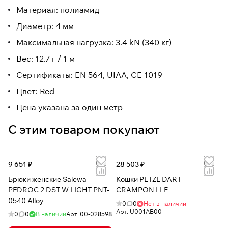
Материал: полиамид
Диаметр: 4 мм
Максимальная нагрузка: 3.4 kN (340 кг)
Вес: 12.7 г / 1 м
Сертификаты: EN 564, UIAA, CE 1019
Цвет: Red
Цена указана за один метр
С этим товаром покупают
9 651 ₽
28 503 ₽
Брюки женские Salewa
Кошки PETZL DART
PEDROC 2 DST W LIGHT PNT-
CRAMPON LLF
0540 Alloy
0
0
Нет в наличии
Арт.
U001AB00
0
0
В наличии
Арт.
00-028598