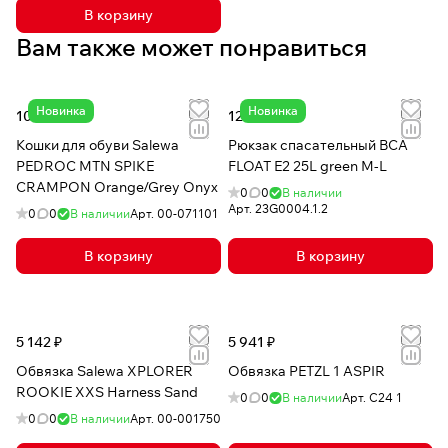
В корзину
Вам также может понравиться
Новинка
Новинка
10 211 ₽
123 315 ₽
Кошки для обуви Salewa
Рюкзак спасательный BCA
PEDROC MTN SPIKE
FLOAT E2 25L green M-L
CRAMPON Orange/Grey Onyx
0
0
В наличии
Арт.
23G0004.1.2
0
0
В наличии
Арт.
00-071101
В корзину
В корзину
5 142 ₽
5 941 ₽
Обвязка Salewa XPLORER
Обвязка PETZL 1 ASPIR
ROOKIE XXS Harness Sand
0
0
В наличии
Арт.
C24 1
0
0
В наличии
Арт.
00-001750