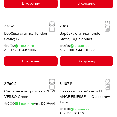
В корзину
В корзину
278 ₽
208 ₽
Верёвка статика Tendon
Верёвка статика Tendon
Static; 12,0
Static; 10,0 Черная
0
0
В наличии
0
0
В наличии
Арт.
L120TS41S100R
Арт.
L100TS44S200RR
В корзину
В корзину
2 760 ₽
3 407 ₽
Спусковое устройство PETZL
Оттяжка с карабином PETZL
VERSO Green
ANGE FINESSE LL Quickdraw
17см
0
0
В наличии
Арт.
D019AA01
0
0
В наличии
Арт.
M057CA00