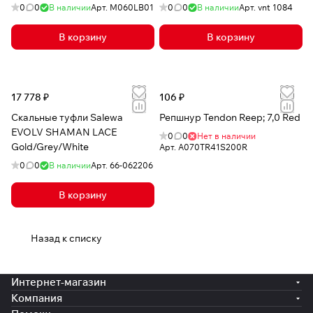
0
0
В наличии
Арт.
M060LB01
0
0
В наличии
Арт.
vnt 1084
В корзину
В корзину
17 778 ₽
106 ₽
Скальные туфли Salewa
Репшнур Tendon Reep; 7,0 Red
EVOLV SHAMAN LACE
0
0
Нет в наличии
Gold/Grey/White
Арт.
A070TR41S200R
0
0
В наличии
Арт.
66-062206
В корзину
Назад к списку
Интернет-магазин
Компания