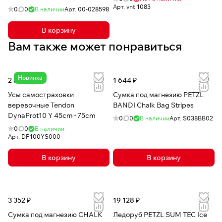
Арт.
vnt 1083
0
0
В наличии
Арт.
00-028598
В корзину
Вам также может понравиться
Новинка
2 819 ₽
1 644 ₽
Усы самостраховки
Сумка под магнезию PETZL
веревочные Tendon
BANDI Chalk Bag Stripes
DynaProt10 Y 45cm+75cm
0
0
В наличии
Арт.
S038BB02
0
0
В наличии
Арт.
DP100YS000
В корзину
В корзину
3 352 ₽
19 128 ₽
Сумка под магнезию CHALK
Ледоруб PETZL SUM TEC Ice