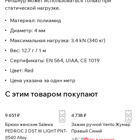
Репшнур может использоваться только при
статической нагрузке.
Материал: полиамид
Диаметр: 4 мм
Максимальная нагрузка: 3.4 kN (340 кг)
Вес: 12.7 г / 1 м
Сертификаты: EN 564, UIAA, CE 1019
Цвет: Red
Цена указана за один метр
С этим товаром покупают
9 651 ₽
4 738 ₽
Брюки женские Salewa
Зажим ручной Vento Жумар
PEDROC 2 DST W LIGHT PNT-
Правый Синий
0540 Alloy
0
0
Нет в наличии