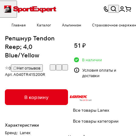
Главная
Каталог
Альпинизм
Страховочное снаряже
Репшнур Tendon
51 ₽
Reep; 4,0
Blue/Yellow
В наличии
0
Нет отзывов
Условия
оплаты и
Арт.
A040TR41S200R
доставки
В корзину
Все товары Lanex
Все товары категории
Характеристики
Бренд
:
Lanex