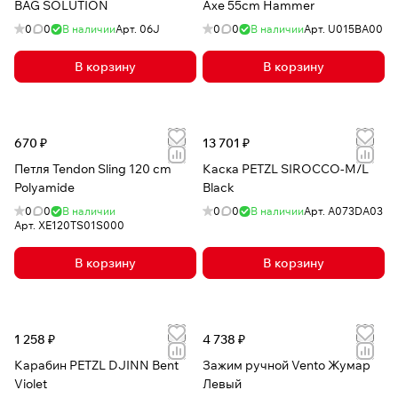
BAG SOLUTION
Axe 55cm Hammer
0
0
В наличии
Арт.
06J
0
0
В наличии
Арт.
U015BA00
В корзину
В корзину
670 ₽
13 701 ₽
Петля Tendon Sling 120 cm
Каска PETZL SIROCCO-M/L
Polyamide
Black
0
0
В наличии
0
0
В наличии
Арт.
A073DA03
Арт.
XE120TS01S000
В корзину
В корзину
1 258 ₽
4 738 ₽
Карабин PETZL DJINN Bent
Зажим ручной Vento Жумар
Violet
Левый