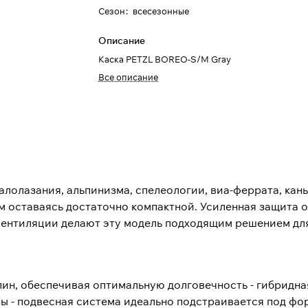
Сезон
:
всесезонные
Описание
Каска PETZL BOREO-S/M Gray
Все описание
алолазания, альпинизма, спелеологии, виа-феррата, кань
 оставаясь достаточно компактной. Усиленная защита от
 вентиляции делают эту модель подходящим решением дл
пин, обеспечивая оптимальную долговечность - гибридна
ны - подвесная система идеально подстраивается под фо