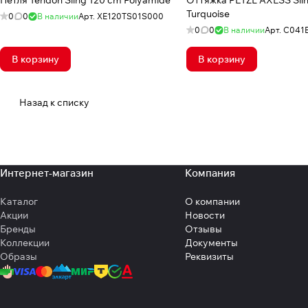
Петля Tendon Sling 120 cm Polyamide
Оттяжка PETZL AXESS Sli
Turquoise
0
0
В наличии
Арт.
XE120TS01S000
0
0
В наличии
Арт.
C041
В корзину
В корзину
Назад к списку
Интернет-магазин
Компания
Каталог
О компании
Акции
Новости
Бренды
Отзывы
Коллекции
Документы
Образы
Реквизиты