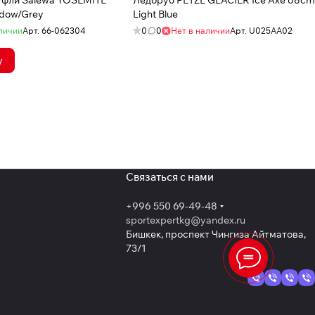
уфли Salewa YOSEMITE
Ледоруб PETZL GLACIER Ice Axe 68cm
dow/Grey
Light Blue
личии
Арт.
66-062304
0
0
Нет в наличии
Арт.
U025AA02
у
Связаться с нами
+996 550 69-49-48
sportexpertkg@yandex.ru
Бишкек, проспект Чингиза Айтматова,
73/1