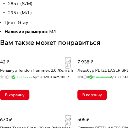
285 г (S/M)
295 г (M/L)
Цвет: Gray
Наличие размеров
: M/L
Вам также может понравиться
42 ₽
7 938 ₽
Репшнур Tendon Hammer; 2,0 Желтый
Ледобур PETZL LASER SP
0
0
В наличии
Арт.
A020TH42S100R
0
0
В наличии
Арт.
G051
В корзину
В корзину
670 ₽
505 ₽