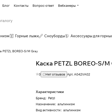
Блог
Контакты
Вопрос-ответ
Вебкамеры
инизм
Горные лыжи
Сноуборды
Аксессуары для горны
ка PETZL BOREO-S/M Gray
Каска PETZL BOREO-S/M 
0
Нет отзывов
Арт.
A042VA02
Характеристики
Бренд
:
Petzl
Назначение
:
альпинизм
Вид активности
:
альпинизм