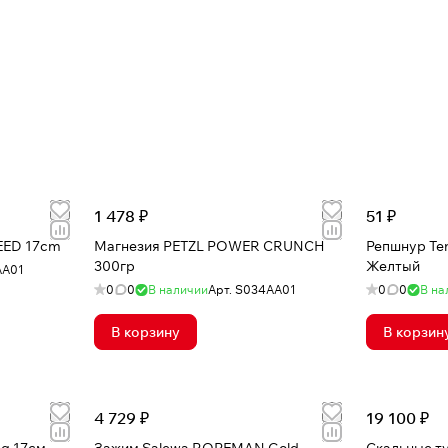
1 478 ₽
51 ₽
EED 17cm
Магнезия PETZL POWER CRUNCH
Репшнур Ten
300гр
Желтый
AA01
0
0
В наличии
Арт.
S034AA01
0
0
В на
В корзину
В корзин
4 729 ₽
19 100 ₽