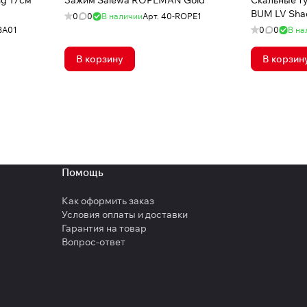
ng 17см
Зажим Salewa ROPEMAN Gold
Скальные т
BUM LV Sha
0
0
В наличии
Арт.
40-ROPE1
BA01
0
0
В на
В корзину
В корзин
Помощь
Как оформить заказ
Условия оплаты и доставки
Гарантия на товар
Вопрос-ответ