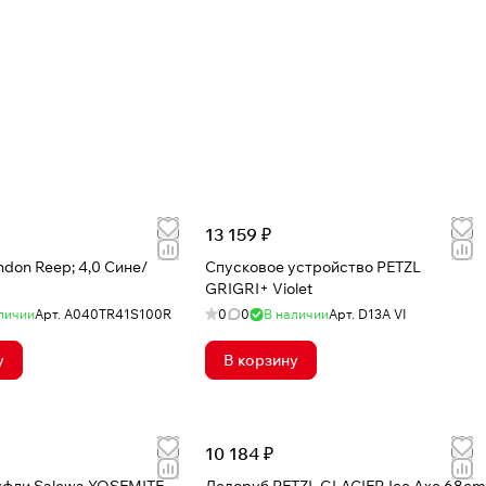
13 159 ₽
don Reep; 4,0 Сине/
Спусковое устройство PETZL
GRIGRI+ Violet
личии
Арт.
A040TR41S100R
0
0
В наличии
Арт.
D13A VI
у
В корзину
10 184 ₽