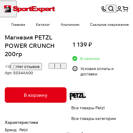
Главная
Каталог
Альпинизм
Скальное снаряжение
Магнезия PETZL
1 139 ₽
POWER CRUNCH
200гр
В наличии
0
Нет отзывов
Условия
оплаты и
Арт.
S034AA00
доставки
В корзину
Все товары Petzl
Все товары категории
Характеристики
Бренд
:
Petzl