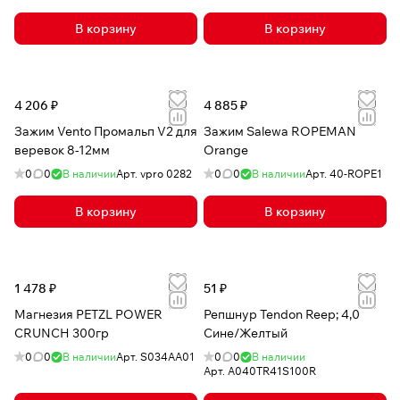
В корзину
В корзину
4 206 ₽
4 885 ₽
Зажим Vento Промальп V2 для
Зажим Salewa ROPEMAN
веревок 8-12мм
Orange
0
0
В наличии
Арт.
vpro 0282
0
0
В наличии
Арт.
40-ROPE1
В корзину
В корзину
1 478 ₽
51 ₽
Магнезия PETZL POWER
Репшнур Tendon Reep; 4,0
CRUNCH 300гр
Сине/Желтый
0
0
В наличии
Арт.
S034AA01
0
0
В наличии
Арт.
A040TR41S100R