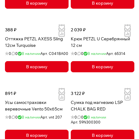
В корзину
В корзину
388 ₽
2 039 ₽
Оттяжка PETZL AXESS Sling
Крюк PETZL U Серебрянный
12см Turquoise
12 см
0
0
В наличии
Арт.
C041BA00
0
0
В наличии
Арт.
65314
В корзину
В корзину
891 ₽
3 122 ₽
Усы самостраховки
Сумка под магнезию LSP
веревочные Vento 50х65см
CHALK BAG RED
0
0
В наличии
Арт.
vnt 207
0
0
В наличии
Арт.
59N300300
В корзину
В корзину