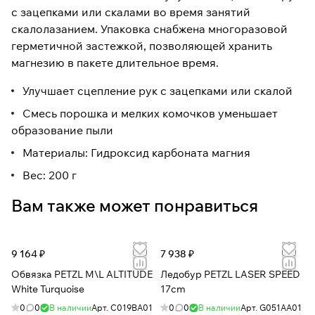
с зацепками или скалами во время занятий
скалолазанием. Упаковка снабжена многоразовой
герметичной застежкой, позволяющей хранить
магнезию в пакете длительное время.
Улучшает сцепление рук с зацепками или скалой
Смесь порошка и мелких комочков уменьшает
образование пыли
Материалы: Гидроксид карбоната магния
Вес: 200 г
Вам также может понравиться
9 164 ₽
7 938 ₽
Обвязка PETZL M\L ALTITUDE
Ледобур PETZL LASER SPEED
White Turquoise
17cm
0
0
В наличии
Арт.
C019BA01
0
0
В наличии
Арт.
G051AA01