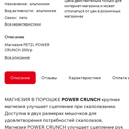
Цена действительна только для
Назначение
:
альпинизм
интернет-магазина и может
Вид активности
:
альпинизм
отличаться от цен в розничных
магазинах
Сезон
:
лето
Все характеристики
Описание
Магнезия PETZL POWER
CRUNCH 200гр
Все описание
Описание
Отзывы
Характеристики
Оплата 
МАГНЕЗИЯ В ПОРОШКЕ
POWER CRUNCH
крупная
магнезия улучшает сцепление при скалолазании.
Доступна в двух размерах мешочков для
удовлетворения потребностей скалолазов.
Магнезия POWER CRUNCH улучшает сцепление рук