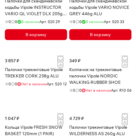
Палочки для скандинавской
Палочки для скандинавской
ходьбы Vipole INSTRUCTOR
ходьбы Vipole VARIO NOVICE
VARIO QL VIOLET DLX 205g
GREY 446g ALU
CARB
0
0
В наличии
Арт.
S20 29
0
0
В наличии
Арт.
S20 33
В корзину
В корзину
3 857 ₽
349 ₽
Палочки трекинговые Vipole
Колпачок на трекинговые
TREKKER CORK 238g ALU
палочки Vipole NORDIC
WALKING RUBBER SHOE
0
0
Нет в наличии
Арт.
S20 12
0
0
Нет в наличии
Арт.
R10 06
1 047 ₽
4 729 ₽
Кольца Vipole FRESH SNOW
Палочки трекинговые Vipole
BASKET 120mm (1 PAIR)
WILDERNESS AS 260g ALU