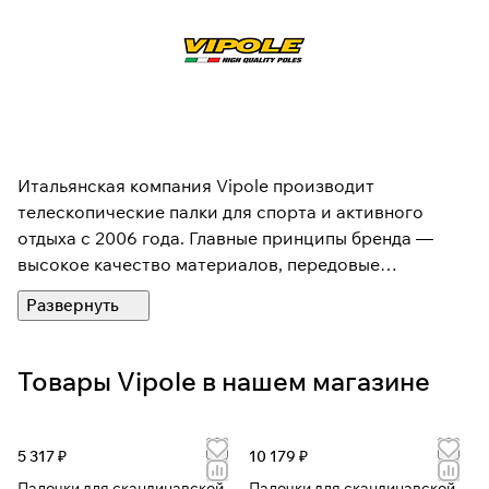
Итальянская компания Vipole производит
телескопические палки для спорта и активного
отдыха с 2006 года. Главные принципы бренда —
высокое качество материалов, передовые
технологии и узнаваемый стиль — позволили ему
прочно занять свое место на мировом рынке.
Практически в каждом сезоне итальянцы
презентуют новые технологии, стремясь к
Товары Vipole в нашем магазине
идеальному балансу между прочностью, легкостью и
эргономичностью телескопических палок. Важная
черта для нашего рынка — привлекательная цена
5 317 ₽
10 179 ₽
продукции.
Палочки для скандинавской
Палочки для скандинавской