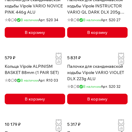
ходьбы Vipole VARIO NOVICE
ходьбы Vipole INSTRUCTOR
PINK 446g ALU
VARIO QL DARK DLX 205g
CARB
0
0
В наличии
Арт.
S20 34
0
0
В наличии
Арт.
S20 27
В корзину
В корзину
579 ₽
5 831 ₽
Кольца Vipole ALPINISM
Палочки для скандинавской
BASKET 88mm (1 PAIR SET)
ходьбы Vipole VARIO VIOLET
DLX 223g ALU
0
0
В наличии
Арт.
R10 03
0
0
В наличии
Арт.
S20 32
В корзину
В корзину
10 179 ₽
5 317 ₽