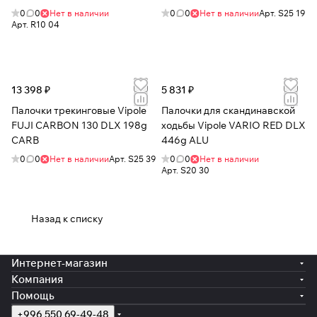
0
0
Нет в наличии
0
0
Нет в наличии
Арт.
S25 19
Арт.
R10 04
13 398 ₽
5 831 ₽
Палочки трекинговые Vipole
Палочки для скандинавской
FUJI CARBON 130 DLX 198g
ходьбы Vipole VARIO RED DLX
CARB
446g ALU
0
0
Нет в наличии
Арт.
S25 39
0
0
Нет в наличии
Арт.
S20 30
Назад к списку
Интернет-магазин
Компания
Помощь
+996 550 69-49-48