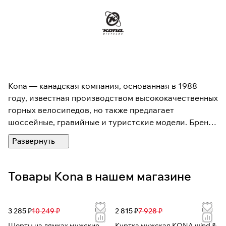
Kona — канадская компания, основанная в 1988
году, известная производством высококачественных
горных велосипедов, но также предлагает
шоссейные, гравийные и туристские модели. Бренд
известен своим упором на прочность,
долговечность и инновации, тесно сотрудничая с
профессиональными спортсменами. Компания
отличается продуманной геометрией рам и
Товары Kona в нашем магазине
надежными компонентами, а также предоставляет
пожизненную гарантию на рамы собственного
производства.
3 285 ₽
10 249 ₽
2 815 ₽
7 928 ₽
Шорты на лямках мужские
Куртка мужская KONA wind &