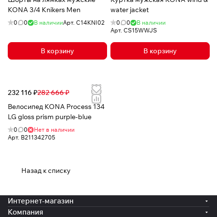
KONA 3/4 Knikers Men
water jacket
0
0
В наличии
Арт.
C14KNI02
0
0
В наличии
Арт.
CS15WWJS
В корзину
В корзину
232 116 ₽
282 666 ₽
Велосипед KONA Process 134
LG gloss prism purple-blue
0
0
Нет в наличии
Арт.
B211342705
Назад к списку
Интернет-магазин
Компания