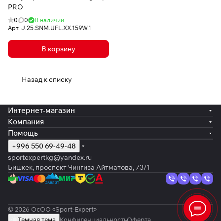
PRO
0
0
В наличии
Арт.
J.25.SNM.UFL.XX.159W.1
В корзину
Назад к списку
Интернет-магазин
Компания
Помощь
+996 550 69-49-48
sportexpertkg@yandex.ru
Бишкек, проспект Чингиза Айтматова, 73/1
© 2026 ОсОО «Sport-Expert»
Темная тема
Конфиденциальность
Оферта