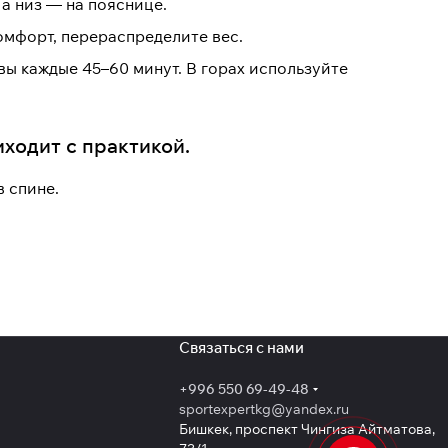
 а низ — на пояснице.
омфорт, перераспределите вес.
вы каждые 45–60 минут. В горах используйте
иходит с практикой.
в спине.
Связаться с нами
+996 550 69-49-48
sportexpertkg@yandex.ru
Бишкек, проспект Чингиза Айтматова,