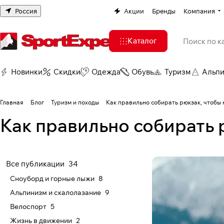
Россия
Акции
Бренды
Компания
Каталог
Новинки
Скидки
Одежда
Обувь
Туризм
Альп
Главная
Блог
Туризм и походы
Как правильно собирать рюкзак, чтобы 
Как правильно собирать 
Все публикации
34
Сноуборд и горные лыжи
8
Альпинизм и скалолазание
9
Велоспорт
5
Жизнь в движении
2