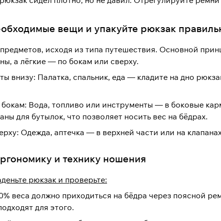
рюкзак сидел плотно, но не давил. Отрегулируйте ремни
еобходимые вещи и упакуйте рюкзак правиль
 предметов, исходя из типа путешествия. Основной прин
ины, а лёгкие — по бокам или сверху.
ы внизу: Палатка, спальник, еда — кладите на дно рюкза
бокам: Вода, топливо или инструменты — в боковые кар
ны для бутылок, что позволяет носить вес на бёдрах.
рху: Одежда, аптечка — в верхней части или на клапанах.
эргономику и технику ношения
деньте рюкзак и проверьте:
0% веса должно приходиться на бёдра через поясной рем
одходят для этого.