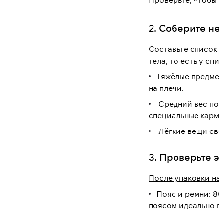
Проверьте, чтобы 
2. Соберите н
Составьте список
тела, то есть у сп
Тяжёлые предмет
на плечи.
Средний вес по 
специальные карма
Лёгкие вещи све
3. Проверьте 
После упаковки на
Пояс и ремни: 8
поясом идеально п