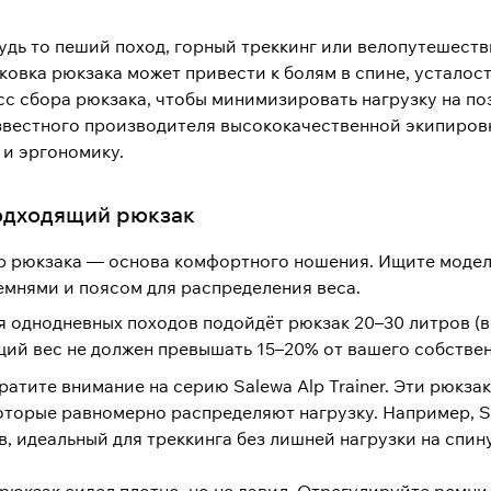
удь то пеший поход, горный треккинг или велопутешеств
овка рюкзака может привести к болям в спине, усталост
с сбора рюкзака, чтобы минимизировать нагрузку на по
звестного производителя высококачественной экипировк
 и эргономику.
подходящий рюкзак
 рюкзака — основа комфортного ношения. Ищите модел
мнями и поясом для распределения веса.
я однодневных походов подойдёт рюкзак 20–30 литров (в
щий вес не должен превышать 15–20% от вашего собствен
ратите внимание на серию Salewa Alp Trainer. Эти рюк
оторые равномерно распределяют нагрузку. Например, Sale
, идеальный для треккинга без лишней нагрузки на спину