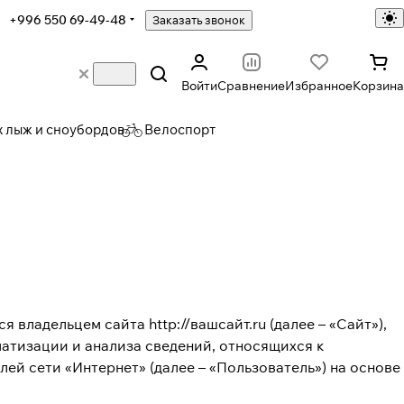
+996 550 69-49-48
Заказать звонок
Войти
Сравнение
Избранное
Корзина
х лыж и сноубордов
Велоспорт
>
ся владельцем сайта
http://вашсайт.ru
(далее – «Сайт»),
тизации и анализа сведений, относящихся к
й сети «Интернет» (далее – «Пользователь») на основе