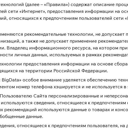
хнологий (далее – «Правила») содержат описание проце
лей сети «Интернет», предоставления информации на ос
ний, относящихся к предпочтениям пользователей сети 
меняются рекомендательные технологии, не допускает 
анизаций, а также не допускает применение рекомендат
и. Владелец информационного ресурса, на котором при
ости личных данных, используемых в рамках рекомендат
хнологии предоставления информации на основе сбора, 
одящихся на территории Российской Федерации.
 BigData» особое внимание уделяется обеспечению техн
лиентом номер телефона хэшируется и не используется в 
 Пользователю Сайта персонализированные и неперсона
спользуются сведения, относящиеся к предпочтениям о
х рекомендаций используются данные о товарах и конс
обобщенные данные.
дения, относящиеся к предпочтениям пользователя, на 