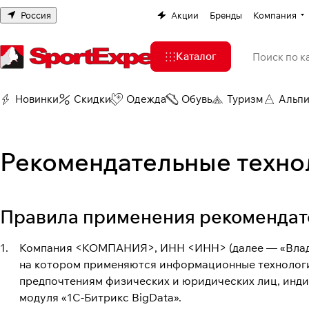
Россия
Акции
Бренды
Компания
Каталог
Новинки
Скидки
Одежда
Обувь
Туризм
Альп
Рекомендательные техно
Правила применения рекоменда
Компания <КОМПАНИЯ>, ИНН <ИНН> (далее — «Владе
на котором применяются информационные технологи
предпочтениям физических и юридических лиц, инди
модуля «1C-Битрикс BigData».