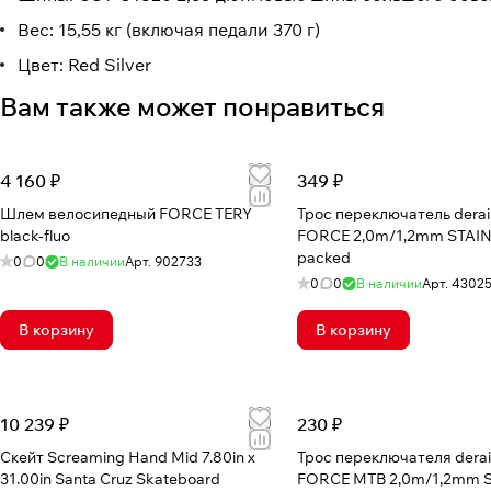
Вес: 15,55 кг (включая педали 370 г)
Цвет: Red Silver
Вам также может понравиться
4 160 ₽
349 ₽
Шлем велосипедный FORCE TERY
Трос переключатель derail
black-fluo
FORCE 2,0m/1,2mm STAI
packed
0
0
В наличии
Арт.
902733
0
0
В наличии
Арт.
4302
В корзину
В корзину
10 239 ₽
230 ₽
Скейт Screaming Hand Mid 7.80in x
Трос переключателя derail
31.00in Santa Cruz Skateboard
FORCE MTB 2,0m/1,2mm 