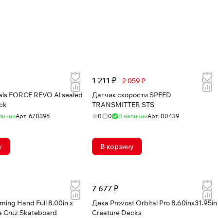
1 211 ₽
2 059 ₽
ls FORCE REVO Al sealed
Датчик скорости SPEED
ck
TRANSMITTER STS
личии
Арт.
670396
0
0
В наличии
Арт.
00439
у
В корзину
7 677 ₽
ing Hand Full 8.00in x
Дека Provost Orbital Pro 8.60inx31.95in
a Cruz Skateboard
Creature Decks