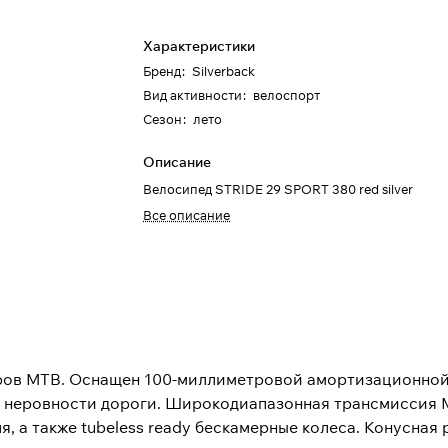
Характеристики
Бренд
:
Silverback
Вид активности
:
велоспорт
Сезон
:
лето
Описание
Велосипед STRIDE 29 SPORT 380 red silver
Все описание
ров MTB. Оснащен 100-миллиметровой амортизационной 
неровности дороги. Широкодиапазонная трансмиссия MI
я, а также tubeless ready бескамерные колеса. Конусная