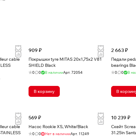
909 ₽
2 663 ₽
leur cable
Покрышки tyre MITAS 20x1,75x2 V81
Педали peda
NLESS
SHIELD Black
bearings Bla
0
0
В наличии
Арт.
72054
0
0
В на
5
В корзину
В корзин
569 ₽
10 239 ₽
leur cable
Насос Rookie XS, White/Black
Скейт Scream
STAINLESS
31.25in Sant
0
0
Нет в наличии
Арт.
11249