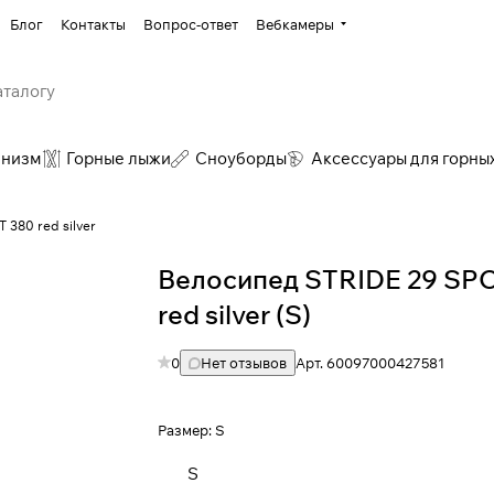
Блог
Контакты
Вопрос-ответ
Вебкамеры
инизм
Горные лыжи
Сноуборды
Аксессуары для горны
380 red silver
Велосипед STRIDE 29 SP
red silver (S)
0
Нет отзывов
Арт.
60097000427581
Размер:
S
S