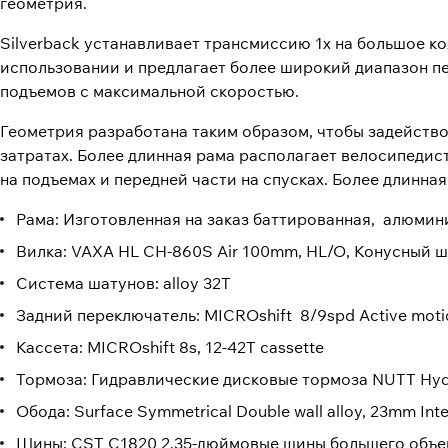
геометрия.
Silverback устанавливает трансмиссию 1x на большое к
использовании и предлагает более широкий диапазон пер
подъемов с максимальной скоростью.
Геометрия разработана таким образом, чтобы задейств
затратах. Более длинная рама располагает велосипедис
на подъемах и передней части на спусках. Более длинна
Рама: Изготовленная на заказ баттированная, алюмин
Вилка: VAXA HL CH-860S Air 100mm, HL/O, Конусный 
Система шатунов: alloy 32T
Задний переключатель: MICROshift 8/9spd Active motion 
Кассета: MICROshift 8s, 12-42T cassette
Тормоза: Гидравлические дисковые тормоза NUTT Hydra
Обода: Surface Symmetrical Double wall alloy, 23mm Inte
Шины: CST C1820 2,35-дюймовые шины большего объе