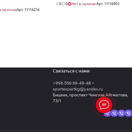
0
0
Нет в наличии
Арт.
11116901
в наличии
Арт.
11116216
Связаться с нами
+996 550 69-49-48
sportexpertkg@yandex.ru
Бишкек, проспект Чингиза Айтматова,
73/1