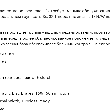
оличество велосипедов. 1x требует меньше обслуживания
едач, чем группсеты 3x. 32-Т передние звезды 1x N/W в
овать большие группы мышц при педалировании, произв
та вперед, в более сбалансированное положение, улучша
я колесная база обеспечивает больший контроль на скоро
ий 6061
шток
rear derailleur with clutch
ulic Disc Brakes, 160/160mm rotors
rnal Width, Tubeless Ready
ма