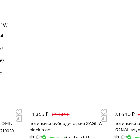
61W
14
67
09
0
11 365 ₽
23 640 ₽
21 434 ₽
Ботинки сноубордические OMNI
Ботинки сноубордические SAGE W
Ботинки сноуб
black rose
ZONAL asy
4710030
0
0
В наличии
Арт.
12C2103.1.3
0
0
В на