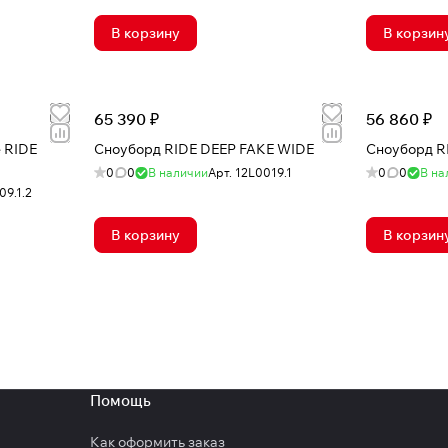
В корзину
В корзин
65 390 ₽
56 860 ₽
 RIDE
Сноуборд RIDE DEEP FAKE WIDE
Сноуборд R
0
0
В наличии
Арт.
12L0019.1
0
0
В на
09.1.2
В корзину
В корзин
Помощь
Как оформить заказ