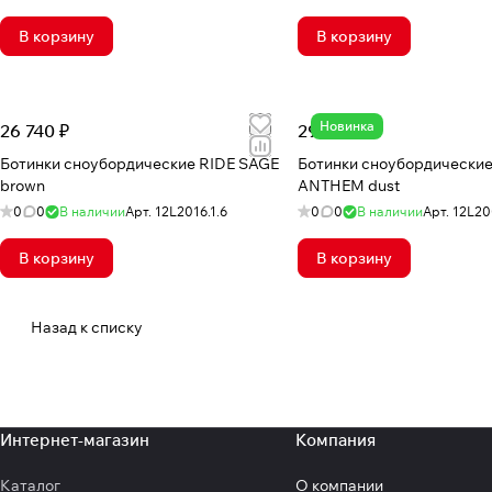
В корзину
В корзину
Новинка
26 740 ₽
29 082 ₽
Ботинки сноубордические RIDE SAGE
Ботинки сноубордические
brown
ANTHEM dust
0
0
В наличии
Арт.
12L2016.1.6
0
0
В наличии
Арт.
12L20
В корзину
В корзину
Назад к списку
Интернет-магазин
Компания
Каталог
О компании