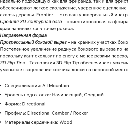
идеально подходящую как для фрирайда, так и для фрис
обеспечивают легкое скольжение, уверенное сцепление 
сквозь деревья. Frontier — это ваш универсальный инст
Средняя 3D-контурная база
–
ориентированная на фрирай
края начинаются в точке рокера.
Направленная форма
Прогрессивный боковой вырез
–
на крайних участках бок
Постепенное увеличение радиуса бокового выреза по на
поскольку кант скользит по снегу с менее резким перехо
3D Flip Tips
–
Технология 3D Flip Tip обеспечивает макси
уменьшает зацепление кончика доски на неровной местн
Специализация: All Mountain
Уровень подготовки: Начинающий, Средний
Форма:
Directional
Профиль: Directional Camber / Rocker
Материалы сердечника: Wood