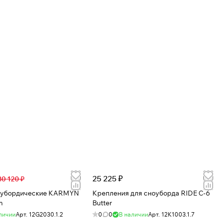
25 225 ₽
30 120 ₽
ордические KARMYN
Крепления для сноуборда RIDE C-6
m
Butter
личии
Арт.
12G2030.1.2
0
0
В наличии
Арт.
12K1003.1.7