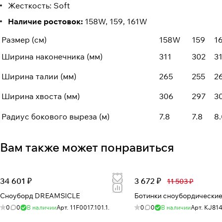
Жесткость: Soft
Наличие ростовок:
158W, 159, 161W
Размер (см)
158W
159
1
Ширина наконечника (мм)
311
302
3
Ширина талии (мм)
265
255
2
Ширина хвоста (мм)
306
297
3
Радиус бокового выреза (м)
7.8
7.8
8.
Вам также может понравиться
34 601 ₽
3 672 ₽
11 503 ₽
Сноуборд DREAMSICLE
0
0
В наличии
Арт.
11F0017.101.1.
0
0
В наличии
Арт.
KJ81