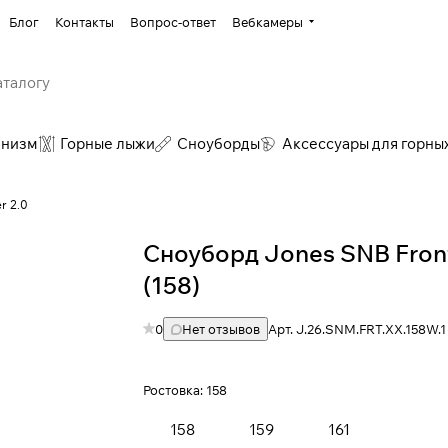
Блог
Контакты
Вопрос-ответ
Вебкамеры
инизм
Горные лыжи
Сноуборды
Аксессуары для горны
r 2.0
Сноуборд Jones SNB Front
(158)
0
Нет отзывов
Арт.
J.26.SNM.FRT.XX.158W.1
Ростовка:
158
158
159
161