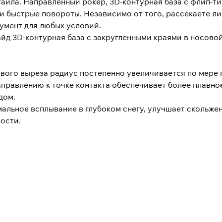
тайла. Направленный рокер, 3D-контурная база с флип-т
и быстрые повороты. Независимо от того, рассекаете л
румент для любых условий.
д 3D-контурная база с закругленными краями в носовой
ового выреза радиус постепенно увеличивается по мере п
правлению к точке контакта обеспечивает более плавно
дом.
мальное всплывание в глубоком снегу, улучшает скольжен
ости.