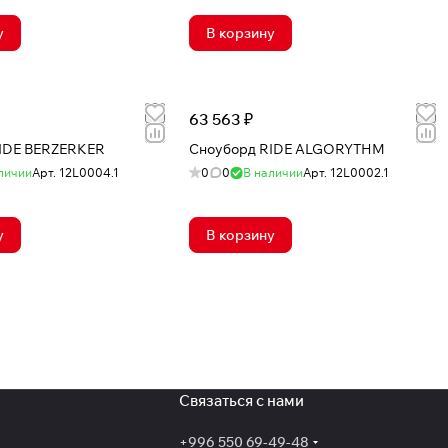
у
В корзину
63 563 ₽
IDE BERZERKER
Сноуборд RIDE ALGORYTHM
личии
Арт.
12L0004.1
0
0
В наличии
Арт.
12L0002.1
у
В корзину
Связаться с нами
+996 550 69-49-48