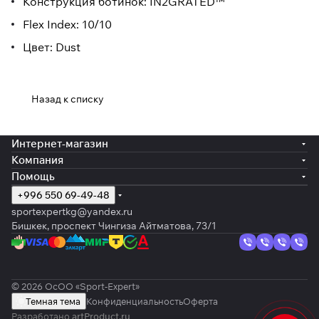
Конструкция ботинок: IN2GRATED™
Flex Index: 10/10
Цвет: Dust
Назад к списку
Интернет-магазин
Компания
Помощь
+996 550 69-49-48
sportexpertkg@yandex.ru
Бишкек, проспект Чингиза Айтматова, 73/1
© 2026 ОсОО «Sport-Expert»
Темная тема
Конфиденциальность
Оферта
Разработано
artProduct.ru