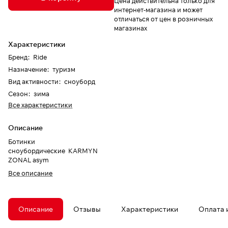
Цена действительна только для
интернет-магазина и может
отличаться от цен в розничных
магазинах
Характеристики
Бренд
:
Ride
Назначение
:
туризм
Вид активности
:
сноуборд
Сезон
:
зима
Все характеристики
Описание
Ботинки
сноубордические KARMYN
ZONAL asym
Все описание
Описание
Отзывы
Характеристики
Оплата 