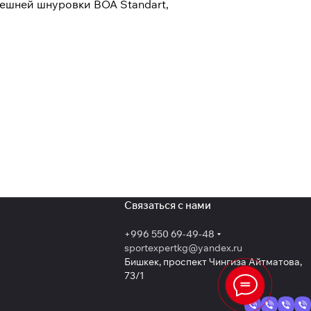
нешней шнуровки BOA Standart,
Связаться с нами
+996 550 69-49-48
sportexpertkg@yandex.ru
Бишкек, проспект Чингиза Айтматова,
73/1