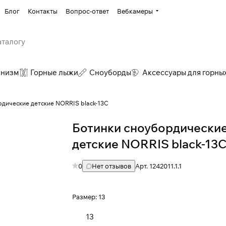
Блог
Контакты
Вопрос-ответ
Вебкамеры
инизм
Горные лыжи
Сноуборды
Аксессуары для горны
рдические детские NORRIS black-13C
Ботинки сноубордически
детские NORRIS black-13C 
0
Нет отзывов
Арт.
1242011.1.1
Размер:
13
13