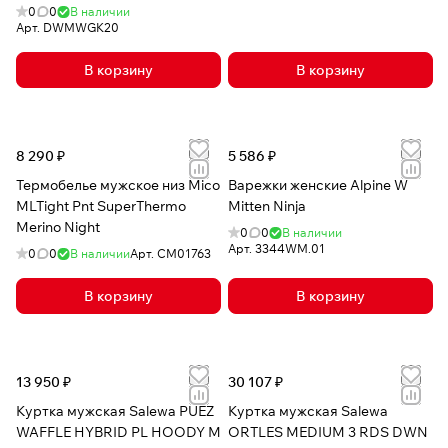
0
0
В наличии
Арт.
DWMWGK20
В корзину
В корзину
8 290 ₽
5 586 ₽
Термобелье мужское низ Mico
Варежки женские Alpine W
MLTight Pnt SuperThermo
Mitten Ninja
Merino Night
0
0
В наличии
Арт.
3344WM.01
0
0
В наличии
Арт.
CM01763
В корзину
В корзину
13 950 ₽
30 107 ₽
Куртка мужская Salewa PUEZ
Куртка мужская Salewa
WAFFLE HYBRID PL HOODY M
ORTLES MEDIUM 3 RDS DWN