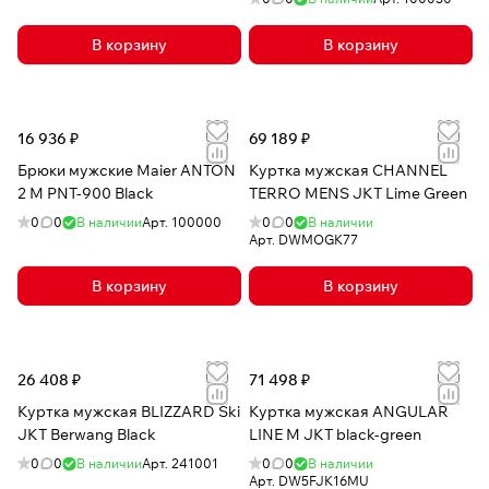
В корзину
В корзину
16 936 ₽
69 189 ₽
Брюки мужские Maier ANTON
Куртка мужская CHANNEL
2 M PNT-900 Black
TERRO MENS JKT Lime Green
0
0
В наличии
Арт.
100000
0
0
В наличии
Арт.
DWMOGK77
В корзину
В корзину
26 408 ₽
71 498 ₽
Куртка мужская BLIZZARD Ski
Куртка мужская ANGULAR
JKT Berwang Black
LINE M JKT black-green
0
0
В наличии
Арт.
241001
0
0
В наличии
Арт.
DW5FJK16MU