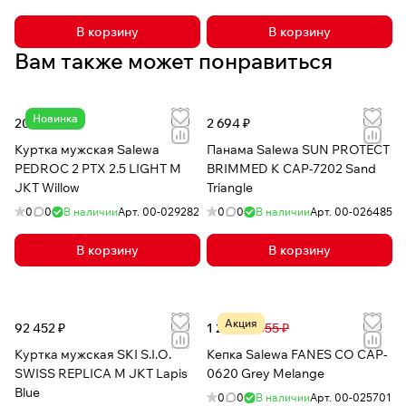
В корзину
В корзину
Вам также может понравиться
Новинка
20 813 ₽
2 694 ₽
Куртка мужская Salewa
Панама Salewa SUN PROTECT
PEDROC 2 PTX 2.5 LIGHT M
BRIMMED K CAP-7202 Sand
JKT Willow
Triangle
0
0
В наличии
Арт.
00-029282
0
0
В наличии
Арт.
00-026485
В корзину
В корзину
Акция
92 452 ₽
1 257 ₽
2 555 ₽
Куртка мужская SKI S.I.O.
Кепка Salewa FANES CO CAP-
SWISS REPLICA M JKT Lapis
0620 Grey Melange
Blue
0
0
В наличии
Арт.
00-025701