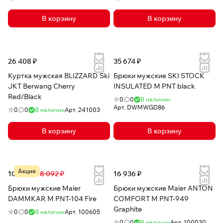
В корзину
В корзину
26 408 ₽
35 674 ₽
Куртка мужская BLIZZARD Ski
Брюки мужские SKI STOCK
JKT Berwang Cherry
INSULATED M PNT black
Red/Black
0
0
В наличии
Арт.
DWMWGD86
0
0
В наличии
Арт.
241003
В корзину
В корзину
Акция
10 648 ₽
18 092 ₽
16 936 ₽
Брюки мужские Maier
Брюки мужские Maier ANTON
DAMMKAR M PNT-104 Fire
COMFORT M PNT-949
Graphite
0
0
В наличии
Арт.
100605
0
0
В наличии
Арт.
100030