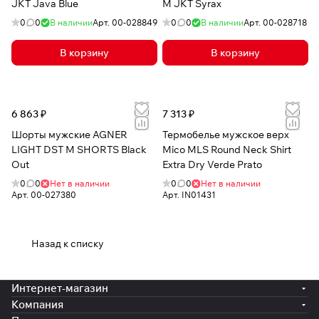
JKT Java Blue
M JKT Syrax
0
0
В наличии
Арт.
00-028849
0
0
В наличии
Арт.
00-028718
В корзину
В корзину
6 863 ₽
7 313 ₽
Шорты мужские AGNER
Термобелье мужское верх
LIGHT DST M SHORTS Black
Mico MLS Round Neck Shirt
Out
Extra Dry Verde Prato
0
0
Нет в наличии
0
0
Нет в наличии
Арт.
00-027380
Арт.
IN01431
Назад к списку
Интернет-магазин
Компания