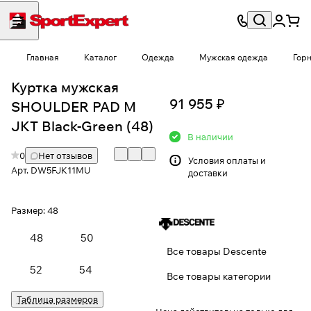
Главная
Каталог
Одежда
Мужская одежда
Гор
Куртка мужская
91 955 ₽
SHOULDER PAD M
JKT Black-Green (48)
В наличии
0
Нет отзывов
Условия
оплаты и
Арт.
DW5FJK11MU
доставки
Размер:
48
48
50
Все товары Descente
52
54
Все товары категории
Таблица размеров