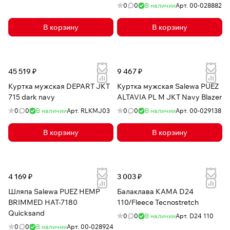
0
0
В наличии
Арт.
00-028882
В корзину
В корзину
45 519 ₽
9 467 ₽
Куртка мужская DEPART JKT
Куртка мужская Salewa PUEZ
715 dark navy
ALTAVIA PL M JKT Navy Blazer
0
0
В наличии
Арт.
RLKMJ03
0
0
В наличии
Арт.
00-029138
В корзину
В корзину
4 169 ₽
3 003 ₽
Шляпа Salewa PUEZ HEMP
Балаклава КАМА D24
BRIMMED HAT-7180
110/Fleece Tecnostretch
Quicksand
0
0
В наличии
Арт.
D24 110
0
0
В наличии
Арт.
00-028924