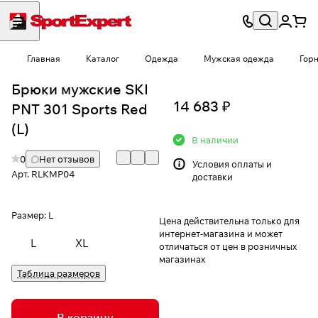
Главная
Каталог
Одежда
Мужская одежда
Гор
Брюки мужские SKI
14 683 ₽
PNT 301 Sports Red
(L)
В наличии
0
Нет отзывов
Условия
оплаты и
Арт.
RLKMP04
доставки
Размер:
L
Цена действительна только для
интернет-магазина и может
L
XL
отличаться от цен в розничных
магазинах
Таблица размеров
В корзину