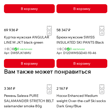
В корзину
В корзину
69 936 ₽
58 347 ₽
Куртка мужская ANGULAR
Брюки мужские SWISS
LINE M JKT black-green
INSULATED SKI PANTS Black
0
0
В наличии
0
0
В наличии
Арт.
DW5FJK16MU
Арт.
D12DWMSGD40-93-46
В корзину
В корзину
Вам также может понравиться
3 361 ₽
2 167 ₽
Ремень Salewa PURE
Носки Enhanced Medium
SALAMANDER STRETCH BELT
weight Over-the-calf Ski socks
salamander smoke 80g
Dark Grey/Blue