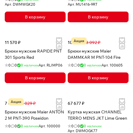
Арт.
DWMWGK20
Арт.
MU1416-9RT
В корзину
В корзину
Акция
11 570 ₽
10 415 ₽
18 092 ₽
Брюки мужские RAPIDE PNT
Брюки мужские Maier
301 Sports Red
DAMMKAR M PNT-104 Fire
0
0
В наличии
Арт.
RLIMP06
0
0
В наличии
Арт.
100605
В корзину
В корзину
Акция
7 496 ₽
13 029 ₽
67 677 ₽
Брюки мужские Maier ANTON
Куртка мужская CHANNEL
2 M PNT-390 Poseidon
TERRO MENS JKT Lime Green
0
0
В наличии
Арт.
100000
0
0
В наличии
Арт.
DWMOGK77