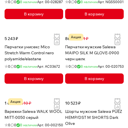
0
0
В наличии
Арт.
00-028287
0
0
В наличии
Арт.
NGSS0001
В корзину
В корзину
Акция
5 243 ₽
861 ₽
3 061 ₽
Перчатки унисекс Mico
Перчатки мужские Salewa
Stretch Warm Control nero
MAIPO SILK M GLOVE-0900
polyamide/elastane
черн шелк
0
0
В наличии
Арт.
AC03672
0
0
В наличии
Арт.
00-020753
В корзину
В корзину
Акция
1 646 ₽
5 110 ₽
10 523 ₽
Варежки Salewa WALK WOOL
Шорты мужские Salewa PUEZ
MITT-0050 серый
HEMP/DST M SHORTS Dark
Olive
0
0
В наличии
Арт.
00-002150