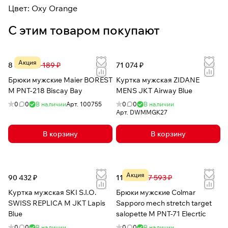
Цвет: Oxy Orange
С этим товаром покупают
Акция
8 692 ₽
14 189 ₽
71 074 ₽
Брюки мужские Maier BOREST
Куртка мужская ZIDANE
M PNT-218 Biscay Bay
MENS JKT Airway Blue
0
0
В наличии
Арт.
100755
0
0
В наличии
Арт.
DWMMGK27
В корзину
В корзину
Акция
90 432 ₽
11 909 ₽
27 593 ₽
Куртка мужская SKI S.I.O.
Брюки мужские Colmar
SWISS REPLICA M JKT Lapis
Sapporo mech stretch target
Blue
salopette M PNT-71 Elecrtic
0
0
В наличии
0
0
В наличии