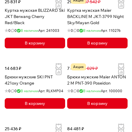
Акция
25 831 ₽
29 466 ₽
37 542 ₽
Куртка мужская BLIZZARD Ski
Куртка мужская Maier
JKT Berwang Cherry
BACKLINE M JKT-3799 Night
Red/Black
Sky/Mayan Gold
0
0
В наличии
Арт.
241003
0
0
В наличии
Арт.
110276
В корзину
В корзину
Акция
14 683 ₽
7 496 ₽
13 029 ₽
Брюки мужские SKI PNT
Брюки мужские Maier ANTON
421oxy Orange
2 M PNT-390 Poseidon
0
0
В наличии
Арт.
RLKMP04
0
0
В наличии
Арт.
100000
В корзину
В корзину
25 436 ₽
84 481 ₽