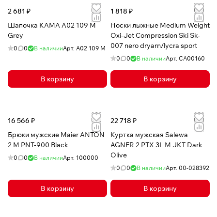
2 681 ₽
1 818 ₽
Шапочка КАМА A02 109 M
Носки лыжные Medium Weight
Grey
Oxi-Jet Compression Ski Sk-
007 nero dryarn/lycra sport
0
0
В наличии
Арт.
A02 109 M
0
0
В наличии
Арт.
CA00160
В корзину
В корзину
16 566 ₽
22 718 ₽
Брюки мужские Maier ANTON
Куртка мужская Salewa
2 M PNT-900 Black
AGNER 2 PTX 3L M JKT Dark
Olive
0
0
В наличии
Арт.
100000
0
0
В наличии
Арт.
00-028392
В корзину
В корзину