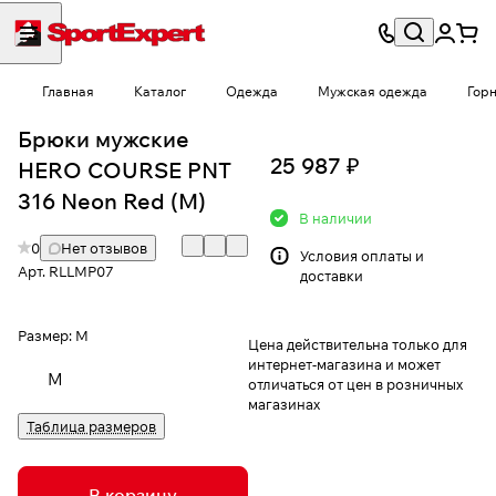
Главная
Каталог
Одежда
Мужская одежда
Гор
Брюки мужские
25 987 ₽
HERO COURSE PNT
316 Neon Red (M)
В наличии
0
Нет отзывов
Условия
оплаты и
Арт.
RLLMP07
доставки
Размер:
M
Цена действительна только для
интернет-магазина и может
M
отличаться от цен в розничных
магазинах
Таблица размеров
В корзину