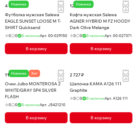
Новинка
Новинка
4 288 ₽
12 378 ₽
Футболка мужская Salewa
Кофта мужская Salewa
EAGLE SUNSET LOOSE M T-
AGNER HYBRID M FZ HOODY
SHIRT Quicksand
Dark Olive Melange
0
0
В наличии
Арт.
00-029150
0
0
В наличии
Арт.
00-027371
В корзину
В корзину
Новинка
Хит
11 478 ₽
2 727 ₽
Очки Julbo MONTEROSA 2
Шапочка КАМА A126 111
WHITE/GRAY SP4 SILVER
Graphite
FLASH
0
0
В наличии
Арт.
A126 111
0
0
В наличии
Арт.
J5421210
В корзину
В корзину