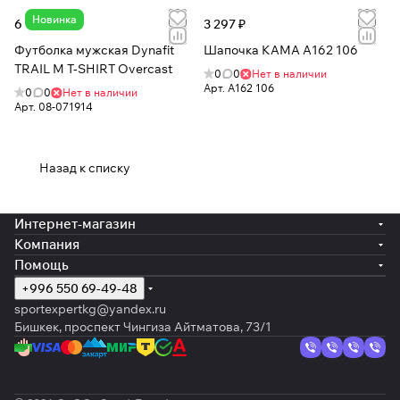
Новинка
6 189 ₽
3 297 ₽
Футболка мужская Dynafit
Шапочка КАМА A162 106
TRAIL M T-SHIRT Overcast
0
0
Нет в наличии
Арт.
A162 106
0
0
Нет в наличии
Арт.
08-071914
Назад к списку
Интернет-магазин
Компания
Помощь
+996 550 69-49-48
sportexpertkg@yandex.ru
Бишкек, проспект Чингиза Айтматова, 73/1