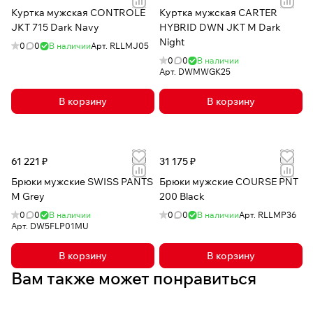
Куртка мужская CONTROLE
Куртка мужская CARTER
JKT 715 Dark Navy
HYBRID DWN JKT M Dark
Night
0
0
В наличии
Арт.
RLLMJ05
0
0
В наличии
Арт.
DWMWGK25
В корзину
В корзину
61 221 ₽
31 175 ₽
Брюки мужские SWISS PANTS
Брюки мужские COURSE PNT
M Grey
200 Black
0
0
В наличии
0
0
В наличии
Арт.
RLLMP36
Арт.
DW5FLP01MU
В корзину
В корзину
Вам также может понравиться