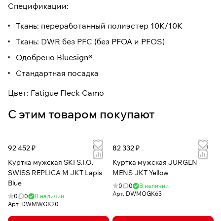
Спецификации:
Ткань: переработанный полиэстер 10K/10K
Ткань: DWR без PFC (без PFOA и PFOS)
Одобрено Bluesign®
Стандартная посадка
Цвет: Fatigue Fleck Camo
С этим товаром покупают
92 452 ₽
82 332 ₽
Куртка мужская SKI S.I.O.
Куртка мужская JURGEN
SWISS REPLICA M JKT Lapis
MENS JKT Yellow
Blue
0
0
В наличии
Арт.
DWMOGK63
0
0
В наличии
Арт.
DWMWGK20