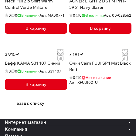
Neck Full Zip Shirt Warm
AGNER LIGHT 2 DST M PNT-
Control Verde Militare
3961 Navy Blazer
0
0
В наличии
Арт.
MA00771
0
0
В наличии
Арт.
00-028562
В корзину
В корзину
3 915 ₽
7 191 ₽
Бафф КАМА S31 107 Синий
Очки Cairn FUJI SP4 Mat Black
Red
0
0
В наличии
Арт.
S31 107
0
0
Нет в наличии
Арт.
XFUJI02TU
В корзину
Назад к списку
Интернет-магазин
Компания