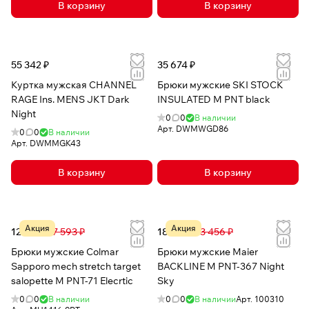
В корзину
В корзину
55 342 ₽
35 674 ₽
Куртка мужская CHANNEL
Брюки мужские SKI STOCK
RAGE Ins. MENS JKT Dark
INSULATED M PNT black
Night
0
0
В наличии
Арт.
DWMWGD86
0
0
В наличии
Арт.
DWMMGK43
В корзину
В корзину
Акция
Акция
12 175 ₽
27 593 ₽
18 821 ₽
23 456 ₽
Брюки мужские Colmar
Брюки мужские Maier
Sapporo mech stretch target
BACKLINE M PNT-367 Night
salopette M PNT-71 Elecrtic
Sky
0
0
В наличии
0
0
В наличии
Арт.
100310