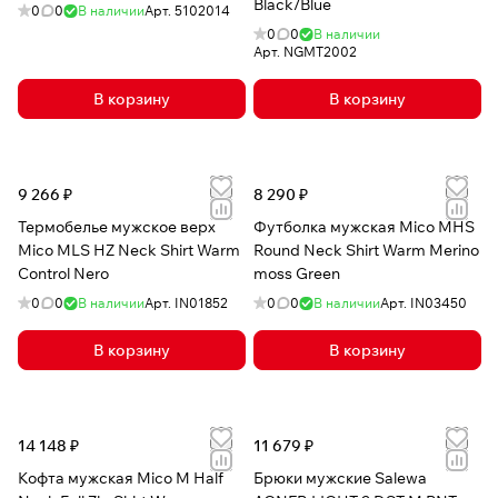
Black/Blue
0
0
В наличии
Арт.
5102014
0
0
В наличии
Арт.
NGMT2002
В корзину
В корзину
9 266 ₽
8 290 ₽
Термобелье мужское верх
Футболка мужская Mico MHS
Mico MLS HZ Neck Shirt Warm
Round Neck Shirt Warm Merino
Control Nero
moss Green
0
0
В наличии
Арт.
IN01852
0
0
В наличии
Арт.
IN03450
В корзину
В корзину
14 148 ₽
11 679 ₽
Кофта мужская Mico M Half
Брюки мужские Salewa