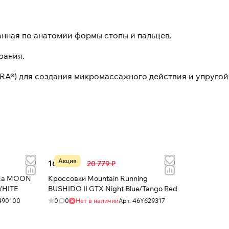
анная по анатомии формы стопы и пальцев.
рания.
RA®) для создания микромассажного действия и упругой
Акция
16 308 ₽
20 779 ₽
ica MOON
Кроссовки Mountain Running
HITE
BUSHIDO II GTX Night Blue/Tango Red
490100
0
0
Нет в наличии
Арт.
46Y629317