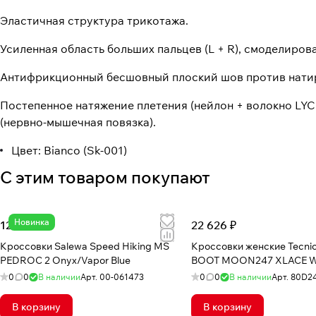
Эластичная структура трикотажа.
Усиленная область больших пальцев (L + R), смоделиров
Антифрикционный бесшовный плоский шов против нати
Постепенное натяжение плетения (нейлон + волокно LYC
(нервно-мышечная повязка).
Цвет: Bianco (Sk-001)
С этим товаром покупают
Новинка
12 571 ₽
22 626 ₽
Кроссовки Salewa Speed Hiking MS
Кроссовки женские Tecn
PEDROC 2 Onyx/Vapor Blue
BOOT MOON247 XLACE W
0
0
В наличии
Арт.
00-061473
0
0
В наличии
Арт.
80D2
В корзину
В корзину