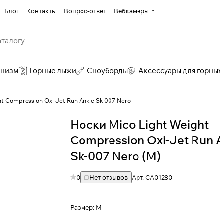
Блог
Контакты
Вопрос-ответ
Вебкамеры
инизм
Горные лыжи
Сноуборды
Аксессуары для горны
ht Compression Oxi-Jet Run Ankle Sk-007 Nero
Носки Mico Light Weight
Compression Oxi-Jet Run 
Sk-007 Nero (M)
0
Нет отзывов
Арт.
CA01280
Размер:
M