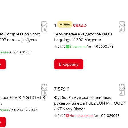
Акция
1 476 ₽
3 884 ₽
et Compression Short
Термобелье низ детское Oasis
07 nero oxijet/lycra
Leggings K 200 Magenta
0
0
В наличии
Арт.
100600J78
личии
Арт.
CA01272
у
В корзину
7 576 ₽
унисекс VIKING HOMER-
Футболка мужская с длинным
ey
рукавом Salewa PUEZ SUN M HOODY
JKT Navy Blazer
личии
Арт.
290 17 2003
0
0
Нет в наличии
Арт.
00-029098
у