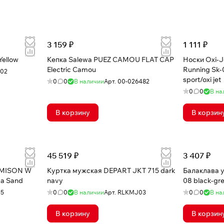
3 159 ₽
1 111 ₽
ellow
Кепка Salewa PUEZ CAMOU FLAT CAP
Носки Oxi-J
Electric Camou
Running Sk-0
102
sport/oxi jet
0
0
В наличии
Арт.
00-026482
0
0
В на
В корзину
В корзин
45 519 ₽
3 407 ₽
AMISON W
Куртка мужская DEPART JKT 715 dark
Балаклава 
ua Sand
navy
08 black-gr
45
0
0
В наличии
Арт.
RLKMJ03
0
0
В на
В корзину
В корзин