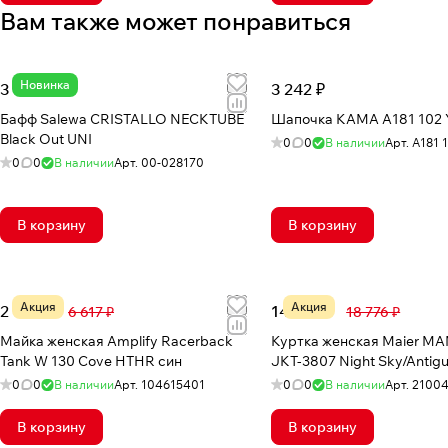
Вам также может понравиться
Новинка
3 884 ₽
3 242 ₽
Бафф Salewa CRISTALLO NECKTUBE
Шапочка КАМА A181 102 Y
Black Out UNI
0
0
В наличии
Арт.
A181 
0
0
В наличии
Арт.
00-028170
В корзину
В корзину
Акция
Акция
2 990 ₽
14 736 ₽
6 617 ₽
18 776 ₽
Майка женская Amplify Racerback
Куртка женская Maier M
Tank W 130 Cove HTHR син
JKT-3807 Night Sky/Antig
0
0
В наличии
Арт.
104615401
0
0
В наличии
Арт.
2100
В корзину
В корзину